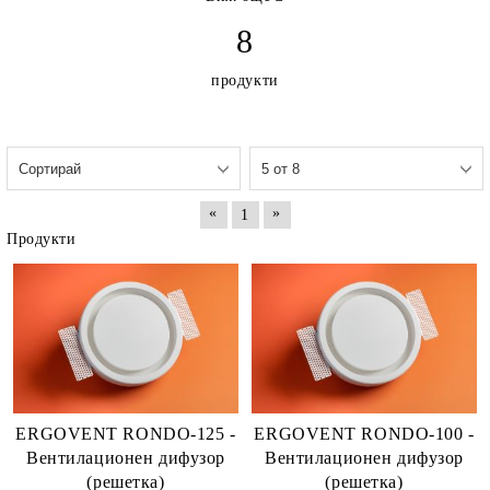
повече от 40 страни
. Нашите патентовани
8
първокласни измазани вентилационни
дифузори RONDO, KVADRO и LINEO PRO
продукти
се монтират в гипсови тавани или стени,
оставяйки пръстеновидни, квадратни или
линейни прорези за въздушен поток - като
по този начин
се гарантира функционално и
«
»
естетично решение за вентилация, което
1
Продукти
органично се вписва в модерния, стилен и
модерен интериори.
Нашите продукти
Усъвършенствахме
вградените
вентилационни вентили
до най-малкия
ERGOVENT RONDO-125 -
ERGOVENT RONDO-100 -
детайл, давайки най-висок приоритет на
Вентилационен дифузор
Вентилационен дифузор
качеството, непрекъснатото тестване,
(решетка)
(решетка)