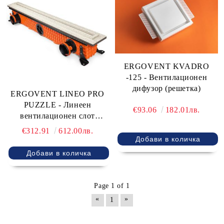
0882288838
Варна бул. Република 24 - Складова база НЕГО
https://www.ergovent.com/
ERGOVENT KVADRO
-125 - Вентилационен
дифузор (решетка)
ERGOVENT LINEO PRO
PUZZLE - Линеен
€93.06
182.01лв.
вентилационен слот
дифузор/решетка
€312.91
612.00лв.
Page 1 of 1
«
»
1