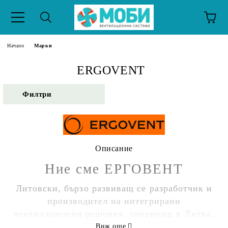
Начало
Марки
ERGOVENT
Филтри
Описание
Ние сме ЕРГОВЕНТ
Литовски, бързо развиващ се разработчик и
производител на интегрирани
вентилационни решения, опериращ в Литва,
Северна Европа и изнасящ продукти в
Виж още