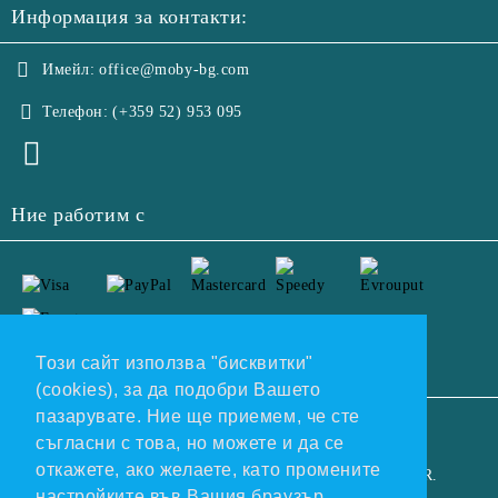
Информация за контакти:
Имейл:
office@moby-bg.com
Телефон:
(+359 52) 953 095
Ние работим с
Този сайт използва "бисквитки"
(cookies), за да подобри Вашето
пазарувате. Ние ще приемем, че сте
GDPR
съгласни с това, но можете и да се
откажете, ако желаете, като промените
Нашият онлайн магазин е 100% съобразен с GDPR.
настройките във Вашия браузър.