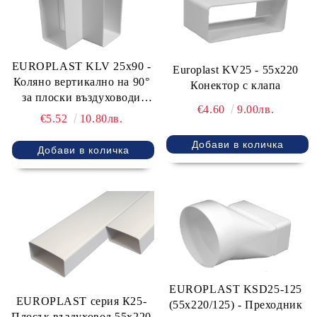
EUROPLAST KLV 25x90 -
Europlast KV25 - 55х220
Коляно вертикално на 90°
Конектор с клапа
за плоски въздуховоди
€4.60
9.00лв.
220x55 mm
€5.52
10.80лв.
EUROPLAST KSD25-125
EUROPLAST серия К25-
(55х220/125) - Преходник
Плосък въздуховод 55x220