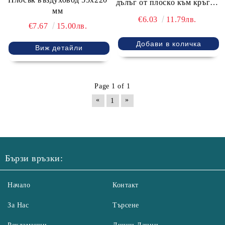
дълъг от плоско към кръгъл
мм
въздуховод
€6.03
11.79лв.
€7.67
15.00лв.
Виж детайли
Page 1 of 1
«
»
1
Бързи връзки:
Начало
Контакт
За Нас
Търсене