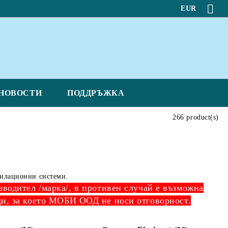
EUR
НОВОСТИ
ПОДДРЪЖКА
266 product(s)
тилационни системи.
зводител /марка/, в противен случай е възможна
ди, за което МОБИ ООД не носи отговорност.