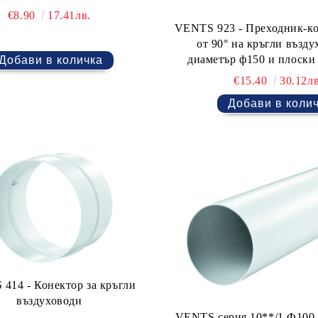
€8.90
17.41лв.
VENTS 923 - Преходник-ко
от 90° на кръгли възду
диаметър ф150 и плоски с размери
90x220.
€15.40
30.12лв
414 - Конектор за кръгли
въздуховоди
VENTS серия 10**/1 Ф100 