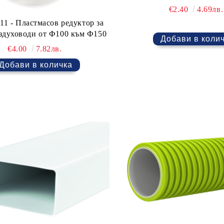
€2.40
4.69лв.
редуктор за
здуховоди от Ф100 към Ф150
€4.00
7.82лв.