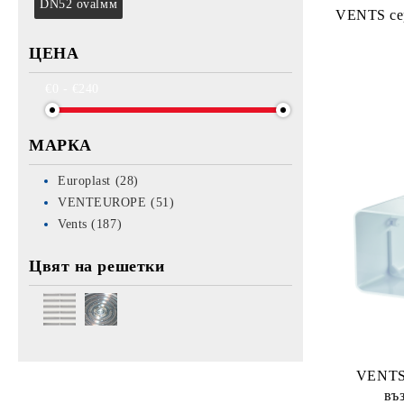
DN52 oval
мм
VENTS сер
ЦЕНА
€0 - €240
МАРКА
Europlast (28)
VENTEUROPE (51)
Vents (187)
Цвят на решетки
VENTS 
въ