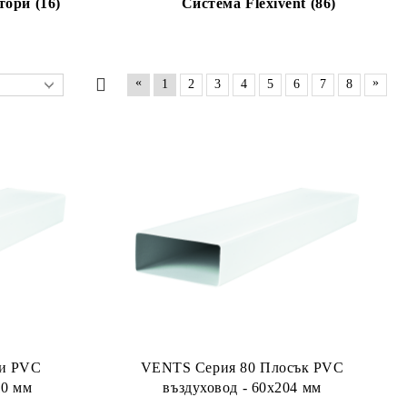
тори (16)
Система Flexivent (86)
«
»
1
2
3
4
5
6
7
8
ки PVC
VENTS Серия 80 Плосък PVC
10 мм
въздуховод - 60x204 мм