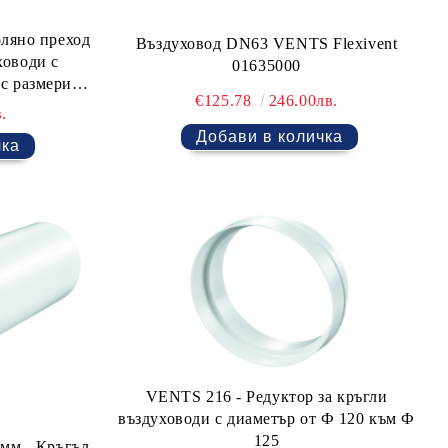
ляно преход
Въздуховод DN63 VENTS Flexivent
ховоди с
01635000
€125.78
246.00лв.
.
VENTS 216 - Редуктор за кръгли
въздуховоди с диаметър от Ф 120 към Ф
125
мм - Кръгъл