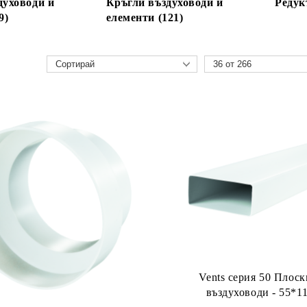
духоводи и
Кръгли въздуховоди и
Редук
9)
елементи (121)
Vents серия 50 Плос
въздуховоди - 55*1