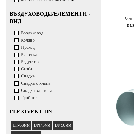
ВЪЗДУХОВОДИ/ЕЛЕМЕНТИ -
Ven
ВИД
въ
Въздуховод
Коляно
Преход
Решетка
Редуктор
Скоба
Снадка
Снадка с клапа
Снадка за стена
Тройник
FLEXIVENT DN
DN63
мм
DN75
мм
DN90
мм