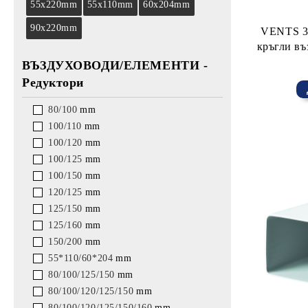
55x220
mm
55х110
mm
60х204
mm
90х220
mm
VENTS 311 - Пластмасов 
кръгли въ
ВЪЗДУХОВОДИ/ЕЛЕМЕНТИ -
Редуктори
80/100
mm
100/110
mm
100/120
mm
100/125
mm
100/150
mm
120/125
mm
125/150
mm
125/160
mm
150/200
mm
55*110/60*204
mm
80/100/125/150
mm
80/100/120/125/150
mm
80/100/120/125/150/160
mm