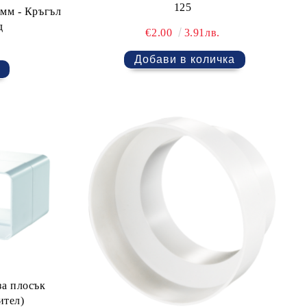
125
мм - Кръгъл
д
€2.00
3.91лв.
за плосък
ител)