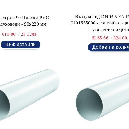
Въздуховод DN63 VENTS 
ts серия 90 Плоски PVC
0101635000 - с антибактер
здуховоди - 90х220 мм
статично покрит
€10.80
21.12лв.
€165.66
324.00л
Виж детайли