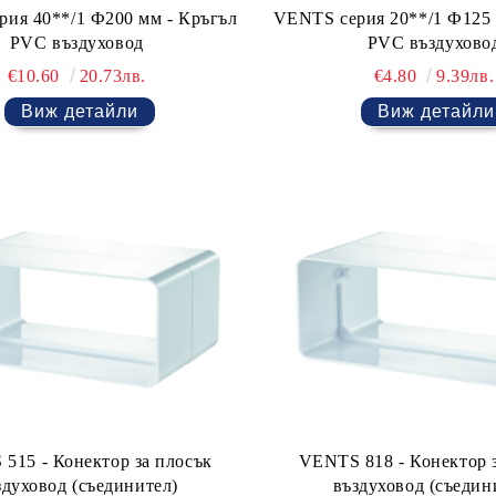
ия 40**/1 Ф200 мм - Кръгъл
VENTS серия 20**/1 Ф125 
PVC въздуховод
PVC въздухово
€10.60
20.73лв.
€4.80
9.39лв.
Виж детайли
Виж детайли
515 - Конектор за плосък
VENTS 818 - Конектор 
здуховод (съединител)
въздуховод (съедин