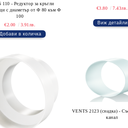
110 - Редуктор за кръгли
€3.80
7.43лв.
ди с диаметър от Ф 80 към Ф
100
Виж детайли
€2.00
3.91лв.
VENTS 2123 (снадка) - С
канал