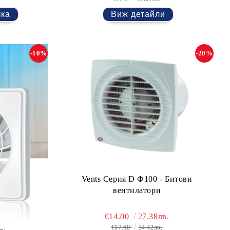
Виж детайли
-10%
-20%
Vents Серия D Ф100 - Битови
вентилатори
€14.00
27.38лв.
€17.60
34.42лв.