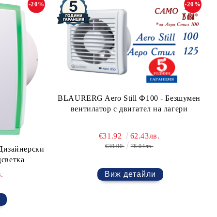
-20%
-20%
BLAURERG Aero Still Ф100 - Безшумен
вентилатор с двигател на лагери
€31.92
62.43лв.
€39.90
78.04лв.
Дизайнерски
дсветка
Виж детайли
.