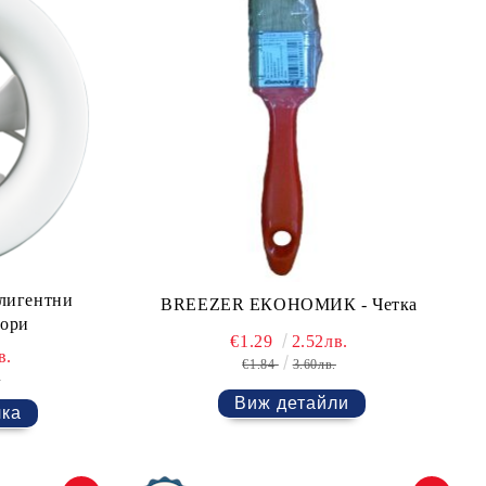
лигентни
BREEZER ЕКОНОМИК - Четка
тори
€1.29
2.52лв.
в.
€1.84
3.60лв.
.
Виж детайли