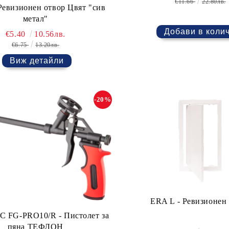
€11.66
22.80лв.
Ревизионен отвор Цвят "сив
метал"
€5.40
10.56лв.
€6.75
13.20лв.
Виж детайли
-20%
ERA L - Ревизионен
FG-PRO10/R - Пистолет за
пяна ТЕФЛОН