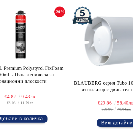
-20%
Premium Polystyrol FixFoam
50ml. - Пяна лепило за за
олационни плоскости
BLAUBERG серия Tubo 10
вентилатор с двигател 
€4.82
9.43лв.
€29.86
58.40лв
€6.03
11.79лв.
€39.90
78.04лв.
Виж детайли