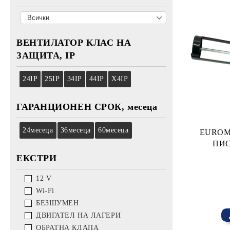
ВЕНТИЛАТОР КЛАС НА
ЗАЩИТА, IP
24
IP
25
IP
34
IP
44
IP
X4
IP
ГАРАНЦИОНЕН СРОК, месеца
24
месеца
36
месеца
60
месеца
EUROMA
ПИС
ЕКСТРИ
12 V
Wi-Fi
БЕЗШУМЕН
ДВИГАТЕЛ НА ЛАГЕРИ
ОБРАТНА КЛАПА