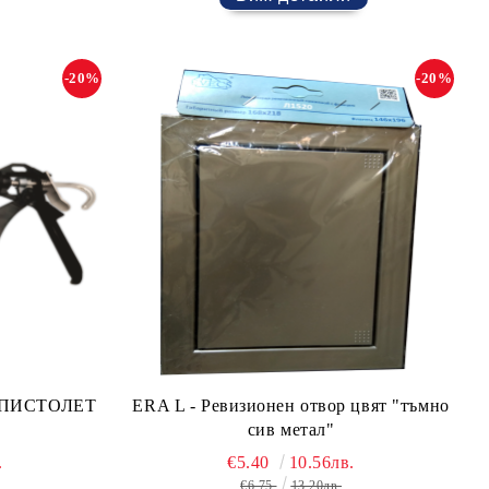
-20%
-20%
 ПИСТОЛЕТ
ERA L - Ревизионен отвор цвят "тъмно
сив метал"
.
€5.40
10.56лв.
€6.75
13.20лв.