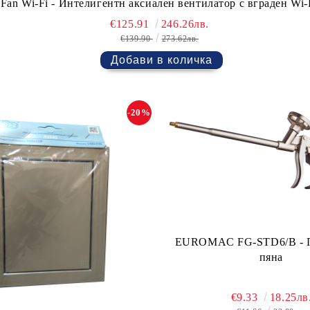
 iFan Wi-Fi - Интелигентн аксиален вентилатор с вграден Wi-
€125.91
246.26лв.
€139.90
273.62лв.
-20%
EUROMAC FG-STD6/B - П
пяна
€9.33
18.25лв