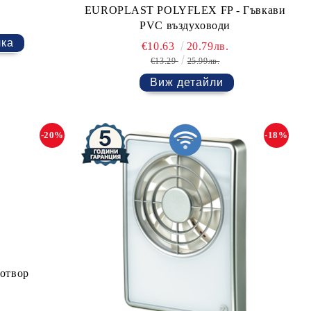
EUROPLAST POLYFLEX FP - Гъвкави
PVC въздуховоди
€10.63
20.79лв.
€13.29
25.99лв.
Виж детайли
-20%
-18%
 отвор