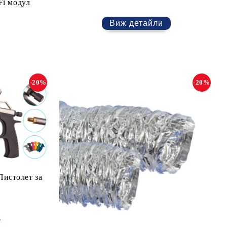
Fi модул
Виж детайли
-20%
-20%
истолет за
.