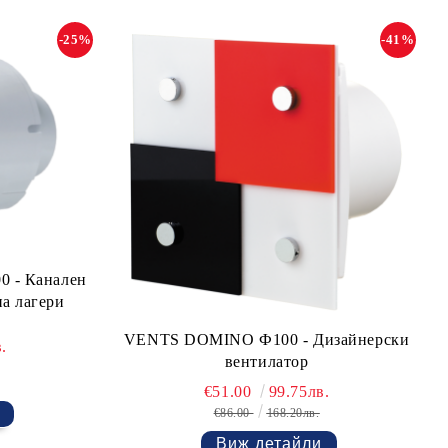
-25%
-41%
0 - Канален
на лагери
VENTS DOMINO Ф100 - Дизайнерски
.
вентилатор
€51.00
99.75лв.
€86.00
168.20лв.
Виж детайли