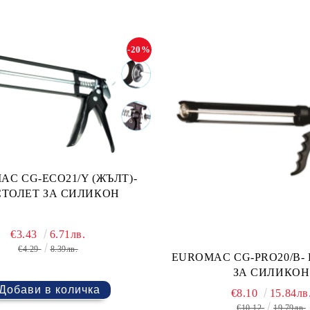
-20%
C CG-ECO21/Y (ЖЪЛТ)-
ТОЛЕТ ЗА СИЛИКОН
€3.43
6.71лв.
€4.29
8.39лв.
EUROMAC CG-PRO20/B-
ЗА СИЛИКОН
€8.10
15.84лв
€10.12
19.79лв.