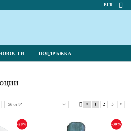
EUR
НОВОСТИ
ПОДДРЪЖКА
оции
.
«
»
1
2
3
-20%
-30%