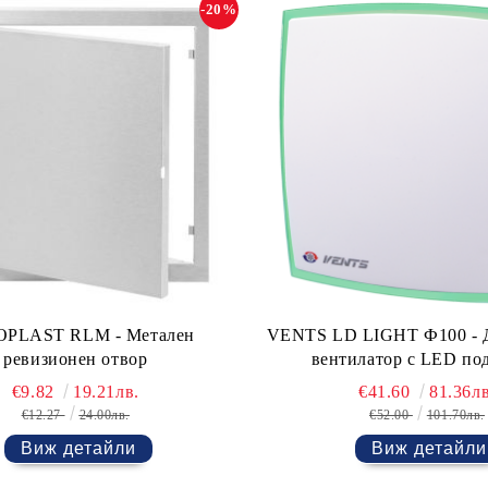
-20%
PLAST RLM - Метален
VENTS LD LIGHT Ф100 - 
ревизионен отвор
вентилатор с LED по
€9.82
19.21лв.
€41.60
81.36лв
€12.27
24.00лв.
€52.00
101.70лв.
Виж детайли
Виж детайли