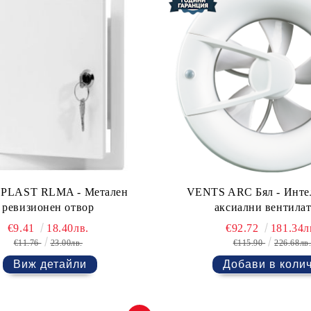
PLAST RLMA - Метален
VENTS ARC Бял - Инте
ревизионен отвор
аксиални вентила
€9.41
18.40лв.
€92.72
181.34л
€11.76
23.00лв.
€115.90
226.68лв
Виж детайли