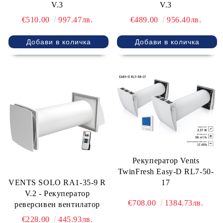
V.3
V.3
€510.00
997.47лв.
€489.00
956.40лв.
Рекуператор Vents
TwinFresh Easy-D RL7-50-
17
VENTS SOLO RA1-35-9 R
V.2 - Рекуператор
€708.00
1384.73лв.
реверсивен вентилатор
€228.00
445.93лв.