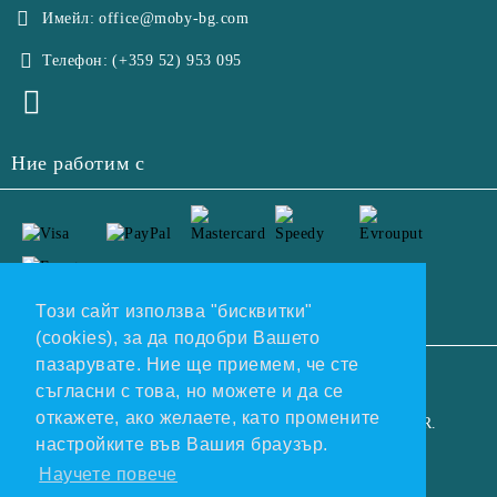
Имейл:
office@moby-bg.com
Телефон:
(+359 52) 953 095
Ние работим с
Този сайт използва "бисквитки"
(cookies), за да подобри Вашето
пазарувате. Ние ще приемем, че сте
GDPR
съгласни с това, но можете и да се
откажете, ако желаете, като промените
Нашият онлайн магазин е 100% съобразен с GDPR.
настройките във Вашия браузър.
Прочетете нашата политика
Научете повече