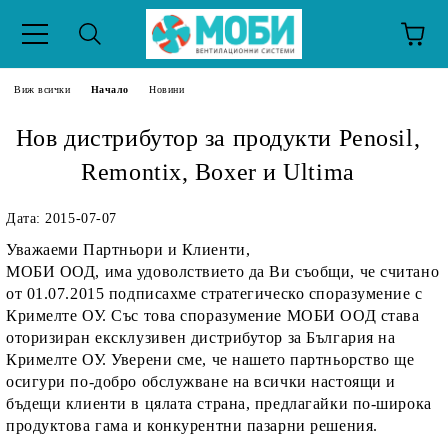
Виж всички
Начало
Новини
Нов дистрибутор за продукти Penosil,
Remontix, Boxer и Ultima
Дата: 2015-07-07
Уважаеми Партньори и Клиенти,
МОБИ ООД, има удоволствието да Ви съобщи, че считано
от 01.07.2015 подписахме стратегическо споразумение с
Кримелте ОУ. Със това споразумение МОБИ ООД става
оторизиран ексклузивен дистрибутор за България на
Кримелте ОУ. Уверени сме, че нашето партньорство ще
осигури по-добро обслужване на всички настоящи и
бъдещи клиенти в цялата страна, предлагайки по-широка
продуктова гама и конкурентни пазарни решения.