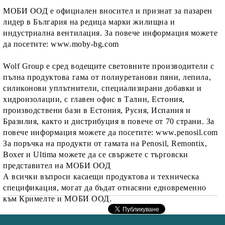
МОБИ ООД е официален вносител и признат за пазарен
лидер в България на редица марки жилищна и
индустриална вентилация. За повече информация можете
да посетите: www.moby-bg.com
Wolf Group е сред водещите световните производители с
пълна продуктова гама от полиуретанови пяни, лепила,
силиконови уплътнители, специализирани добавки и
хидроизолации, с главен офис в Талин, Естония,
производствени бази в Естония, Русия, Испания и
Бразилия, както и дистрибуция в повече от 70 страни. За
повече информация можете да посетите: www.penosil.com
За поръчка на продукти от гамата на Penosil, Remontix,
Boxer и Ultima можете да се свържете с търговски
представител на МОБИ ООД
А всички въпроси касаещи продуктова и техническа
спецификация, могат да бъдат отнасяни едновременно
към Кримелте и МОБИ ООД.