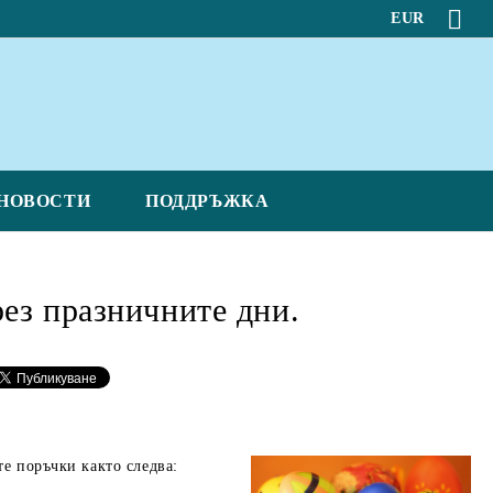
EUR
НОВОСТИ
ПОДДРЪЖКА
ез празничните дни.
е поръчки както следва: