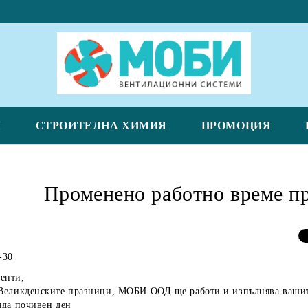
Я
СТРОИТЕЛНА ХИМИЯ
ПРОМОЦИЯ
Променено работно време пр
-30
енти,
 Великденските празници, МОБИ ООД ще работи и изпълнява вашит
яда почивен ден