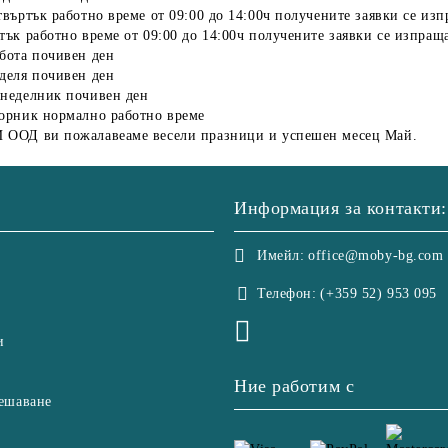
твъртък работно време от 09:00 до 14:00ч получените заявки се изп
тък работно време от 09:00 до 14:00ч получените заявки се изпращ
ъбота почивен ден
еделя почивен ден
онеделник почивен ден
торник нормално работно време
ООД ви пожалавеаме весели празници и успешен месец Май.
Информация за контакти:
Имейл:
office@moby-bg.com
Телефон:
(+359 52) 953 095
и
Ние работим с
ешаване