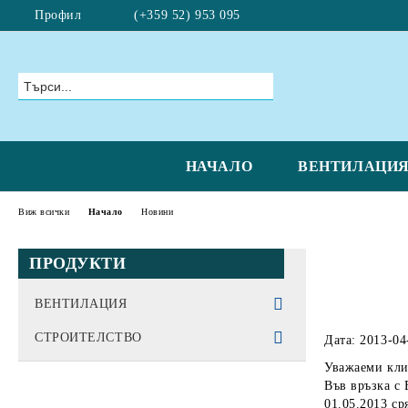
Профил
(+359 52) 953 095
НАЧАЛО
ВЕНТИЛАЦИ
Виж всички
Начало
Новини
ПРОДУКТИ
ВЕНТИЛАЦИЯ
БИТОВИ ВЕНТИЛАТОРИ
СТРОИТЕЛСТВО
Дата: 2013-04
Уважаеми кли
ИНТЕЛИГЕНТНИ
РЕКУПЕРАТОРИ
СТРОИТЕЛНА ХИМИЯ
Във връзка с
ВЕНТИЛАТОРИ
Singe-room реверсивни
ПОЛИУРЕТАНОВА ПЯНА
ПРОМИШЛЕНИ ВЕНТИЛАТОРИ
Аксесоари
01.05.2013 ср