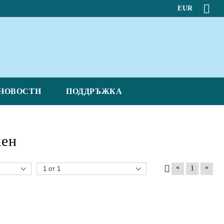
EUR
НОВОСТИ
ПОДДРЪЖКА
жен
«
»
1