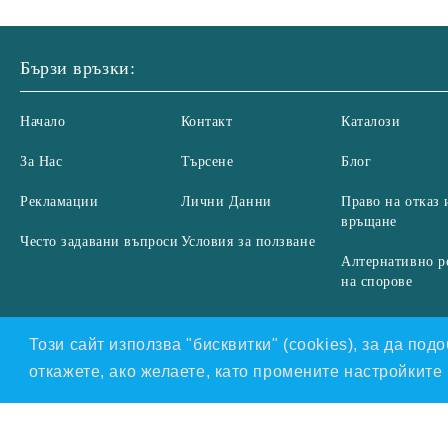
системи за контрол на
Кръгли PVC въздуховоди
вентилатори
Ф200 мм и елементи за тях
Бързи връзки:
Начало
Контакт
Каталози
За Нас
Търсене
Блог
Рекламации
Лични Данни
Право на отказ 
връщане
Често задавани въпроси
Условия за ползване
Алтернативно р
на спорове
Този сайт използва "бисквитки" (cookies), за да по
откажете, ако желаете, като промените настройкит
Нашият онлайн магазин е 100% съобразен с GDPR.
Проч
GDPR