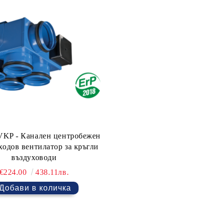
KP - Канален центробежен
ходов вентилатор за кръгли
въздуховоди
€224.00
438.11лв.