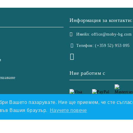
Информация за контакти:
Имейл:
office@moby-bg.com
Телефон:
(+359 52) 953 095
и
Ние работим с
ешаване
добри Вашето пазарувате. Ние ще приемем, че сте съгласн
е във Вашия браузър.
Научете повече
етете нашата политика
Онлайн магазин от SELITON