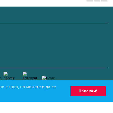
и с това, но можете и да се
Приемам!
Моите лични данни