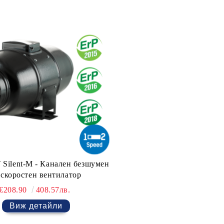
Silent-M - Канален безшумен
ускоростен вентилатор
€208.90
408.57лв.
Виж детайли