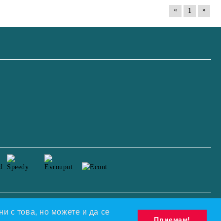
«
»
1
Моите лични данни
и с това, но можете и да се
Приемам!