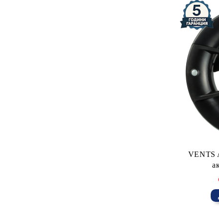
системи за контрол на
Кръгли PVC въздуховоди
вентилатори
Ф200 мм и елементи за тях
VENTS A
а