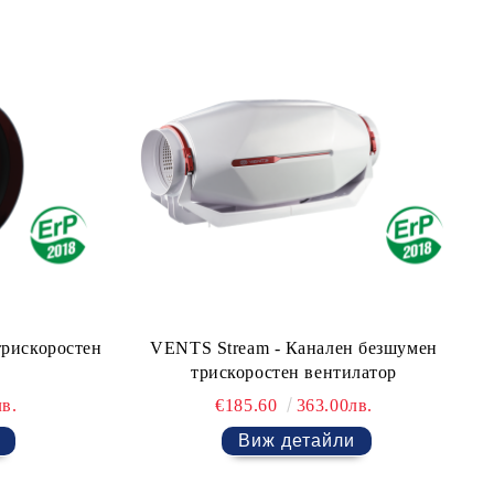
рискоростен
VENTS Stream - Канален безшумен
трискоростен вентилатор
в.
€185.60
363.00лв.
Виж детайли