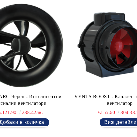
RC Черен - Интелигентни
VENTS BOOST - Канален т
ксиални вентилатори
вентилатор
€121.90
238.42лв.
€155.60
304.33л
Виж детайли