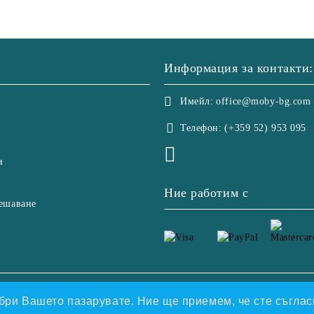
Информация за контакти:
Имейл:
office@moby-bg.com
Телефон:
(+359 52) 953 095
и
Ние работим с
ешаване
етете нашата политика
добри Вашето пазарувате. Ние ще приемем, че сте съгласн