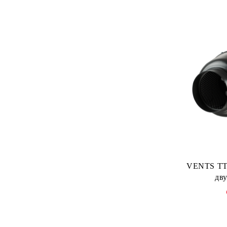
VENTS TT 
дв