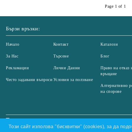
Page 1 of 1
Бързи връзки:
Начало
Контакт
Каталози
За Нас
Търсене
Блог
Рекламации
Лични Данни
Право на отказ 
връщане
Често задавани въпроси
Условия за ползване
Алтернативно р
на спорове
Нашият онлайн магазин е 100% съобразен с GDPR.
Проч
GDPR
Този сайт използва "бисквитки" (cookies), за да по