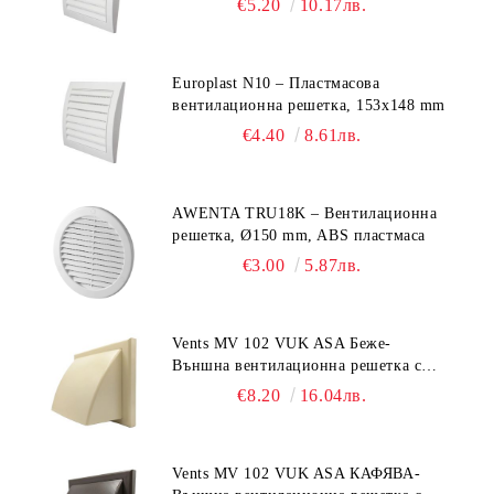
€5.20
10.17лв.
Europlast N10 – Пластмасова
вентилационна решетка, 153x148 mm
€4.40
8.61лв.
AWENTA TRU18K – Вентилационна
решетка, Ø150 mm, ABS пластмаса
€3.00
5.87лв.
Vents MV 102 VUK ASA Беже-
Външна вентилационна решетка с
гравитачна клапа Ø 100, Ø 125,
€8.20
16.04лв.
55x110 mm
Vents MV 102 VUK ASA КАФЯВА-