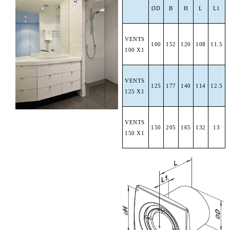
Ø
D
B
H
L
L1
VENTS
100
152
120
108
11.5
100
X1
VENTS
125
177
140
114
12.5
125
X1
VENTS
150
205
165
132
13
150
X1