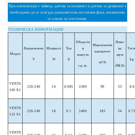
При вентилатори с таймер, датчик за влажност и датчик за движение е
необходимо да се осигури допълнителна постоянна фаза, независима
от ключа за осветление.
ТЕХНИЧЕСКА ИНФОРМАЦИЯ
Обороти
Ниво
Максимален
Напрежение
Мощност
Ток
в
на
Тегл
капацитет
Модел
минута
шум
V
W
A
kg
m
³
/h
r.p.m.
dB(A)
VENTS
220-240
14
0.085
2300
99
33
0.6
100 X1
VENTS
220-240
16
0.1
2400
185
34
0.7
125 X1
VENTS