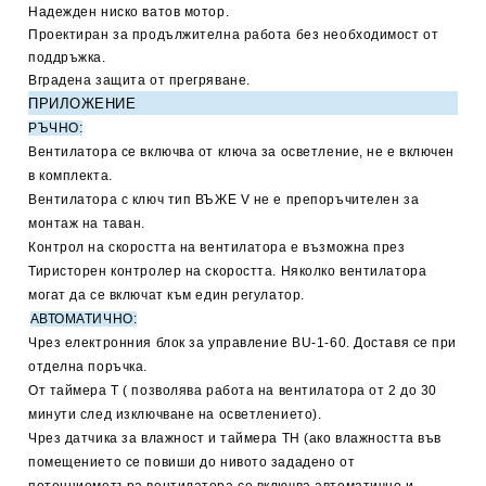
Надежден ниско ватов мотор.
Проектиран за продължителна работа без необходимост от
поддръжка.
Вградена защита от прегряване.
ПРИЛОЖЕНИЕ
РЪЧНО
:
Вентилатора се включва от ключа за осветление, не е включен
в комплекта.
Вентилатора с ключ тип ВЪЖЕ
V
не е препоръчителен за
монтаж на таван.
Контрол на скоростта на вентилатора е възможна през
Тиристорен контролер на скоростта. Няколко вентилатора
могат да се включат към един регулатор.
АВТОМАТИЧНО
:
Чрез електронния блок за управление
BU-1-60.
Доставя се при
отделна поръчка.
От таймера
Т
( позволява работа на вентилатора от 2 до 30
минути след изключване на осветлението).
Чрез датчика за влажност и таймера
ТН
(ако влажността във
помещението се повиши до нивото зададено от