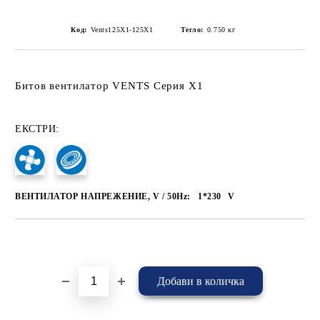
Код:
Vents125X1-125X1
Тегло:
0.750
кг
Битов вентилатор VENTS Серия X1
ЕКСТРИ:
ВЕНТИЛАТОР НАПРЕЖЕНИЕ, V / 50Hz:
1*230
V
Добави в желани