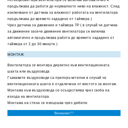
потенциометъра вентилатора се включва автоматично и
продължава да работи до нормалното ниво на влажност. След
изключване от датчика за влажност работата на вентилатора
продължава до времето зададено от таймера.)
Чрез датчика за движение и таймера
ТР
( в случай че датчика
за движение засече движение вентилатора се включва
автоматично и продължава работа до времето зададено от
таймера от 2 до 30 минути.)
МОНТАЖ
Вентилатора се монтира директно към вентилационната
шахта или въздуховода
Гъвкавите въздуховоди са препоръчителни в случай че
вентилационната шахта е отдалечена от мястото за монтаж.
Монтажа към въздуховода се осъществява чрез скоба на
изхода на вентилатора.
Монтажа на стена се извършва чрез дюбели.
Внимание!!!