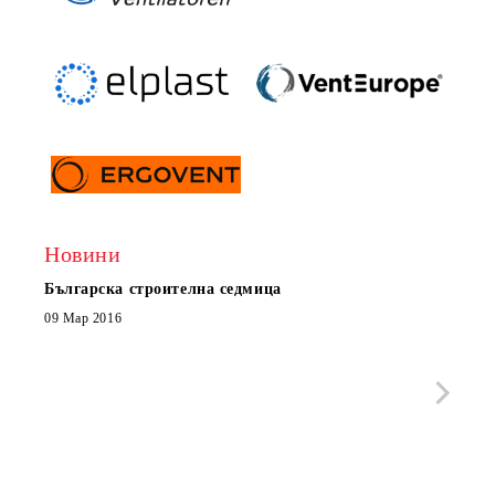
Новини
Българска строителна седмица
Нов 
Boxe
09 Мар 2016
МОБИ
че с
стра
Със 
отор
Бълг
07 Юл