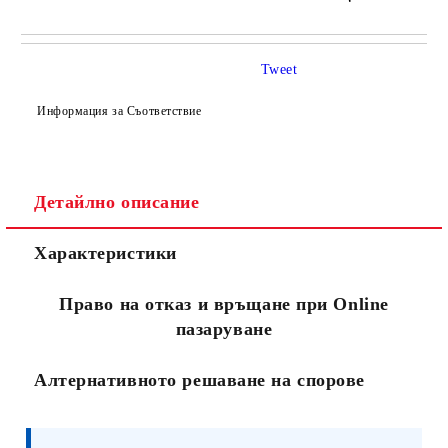
САМО ПОПЪЛНЕТЕ 4 ПОЛЕТА
Tweet
Информация за Съответствие
Детайлно описание
Съгласен съм с
Политиката за лични данни
Характеристики
Ние ще се свържем с вас в рамките на работния ден.
Право на отказ и връщане при Online
пазаруване
Алтернативното решаване на спорове