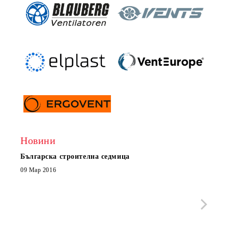
Новини
Българска строителна седмица
Нов 
Boxe
09 Мар 2016
МОБИ
че с
стра
Със 
отор