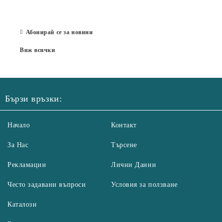
Бълг
07 Юл
Абонирай се за новини
Виж всички
Бързи връзки:
Начало
Контакт
За Нас
Търсене
Рекламации
Лични Данни
Често задавани въпроси
Условия за ползване
Каталози