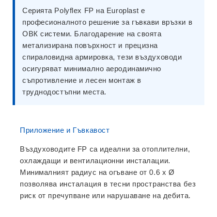
Серията
Polyflex FP
на Europlast е
професионалното решение за гъвкави връзки в
ОВК системи. Благодарение на своята
метализирана повърхност и прецизна
спираловидна армировка, тези въздуховоди
осигуряват минимално аеродинамично
съпротивление и лесен монтаж в
труднодостъпни места.
Приложение и Гъвкавост
Въздуховодите FP са идеални за отоплителни,
охлаждащи и вентилационни инсталации.
Минималният радиус на огъване от
0.6 x Ø
позволява инсталация в тесни пространства без
риск от пречупване или нарушаване на дебита.