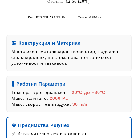
€2.66 (20%)
Отстъпка:
Код:
EUROPLAST-FP-100/10
Тегло:
0.650
кг
🏗️ Конструкция и Материал
Многослоен метализиран полиестер, подсилен
със спираловидна стоманена тел за висока
устойчивост и гъвкавост.
🌡️ Работни Параметри
Температурен диапазон:
-20°C до +80°C
Макс. налягане:
2000 Pa
Макс. скорост на въздуха:
30 m/s
💎 Предимства Polyflex
✅ Изключително лек и компактен