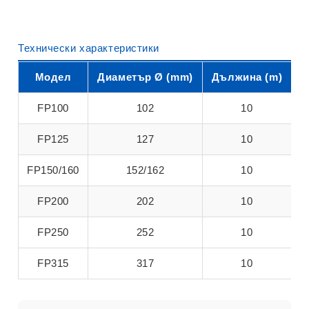
Технически характеристики
Модел
Диаметър Ø (mm)
Дължина (m)
Т
FP100
102
10
FP125
127
10
FP150/160
152/162
10
FP200
202
10
FP250
252
10
FP315
317
10