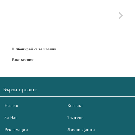
МОБИ
че с
стра
Със 
отор
Бълг
07 Юл
Абонирай се за новини
Виж всички
Бързи връзки:
Начало
Контакт
За Нас
Търсене
Рекламации
Лични Данни