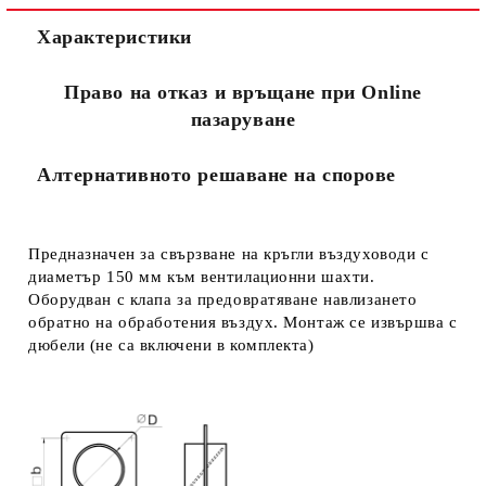
Съгласен съм с
Политиката за лични данни
Характеристики
Ние ще се свържем с вас в рамките на работния ден.
Право на отказ и връщане при Online
пазаруване
Алтернативното решаване на спорове
Предназначен за свързване на кръгли въздуховоди с
диаметър 150 мм към вентилационни шахти.
Оборудван с клапа за предовратяване навлизането
обратно на обработения въздух. Монтаж се извършва с
дюбели (не са включени в комплекта)