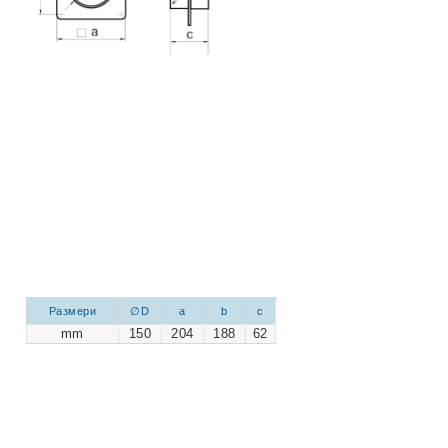
Размери
∅D
a
b
c
mm
150
204
188
62