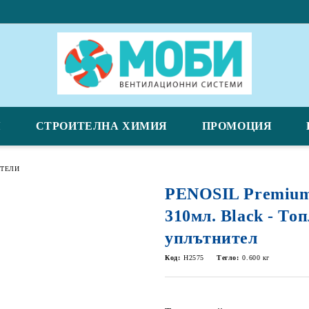
Я
СТРОИТЕЛНА ХИМИЯ
ПРОМОЦИЯ
ИТЕЛИ
PENOSIL Premium 
310мл. Black - То
уплътнител
Код:
H2575
Тегло:
0.600
кг