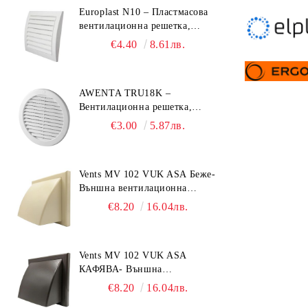
Europlast N10 – Пластмасова
вентилационна решетка,
153x148 mm
€4.40
8.61лв.
AWENTA TRU18K –
Вентилационна решетка,
Ø150 mm, ABS пластмаса
€3.00
5.87лв.
Vents MV 102 VUK ASA Беже-
Външна вентилационна
решетка с гравитачна клапа Ø
€8.20
16.04лв.
100, Ø 125, 55x110 mm
Vents MV 102 VUK ASA
КАФЯВА- Външна
вентилационна решетка с
€8.20
16.04лв.
гравитачна клапа Ø 100, Ø