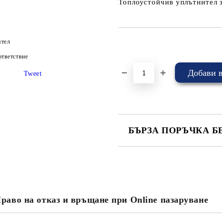
Топлоустойчив уплътнител з
ятел
Добави в желани
тветствие
Tweet
БЪРЗА ПОРЪЧКА Б
САМО ПОПЪЛНЕТЕ 4 ПОЛЕТА
раво на отказ и връщане при Online пазаруване
Съгласен съм с
Политика
Ние ще се свържем с вас в рамки