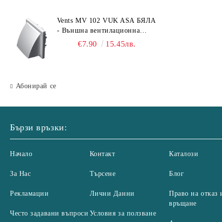
125, 55x110 mm
Vents MV 102 VUK ASA БЯЛА
- Външна вентилационна
решетка с гравитачна клапа Ø
€7.90
15.45лв.
100, Ø 125, 55x110 mm
Абонирай се
Бързи връзки:
Начало
Контакт
Каталози
За Нас
Търсене
Блог
Рекламации
Лични Данни
Право на отказ 
връщане
Често задавани въпроси
Условия за ползване