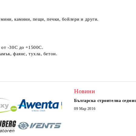
омини, камини, пещи, печки, бойлери и други.
е от -30C до +1500C.
мък, фаянс, тухла, бетон.
Новини
Българска строителна седми
09 Мар 2016