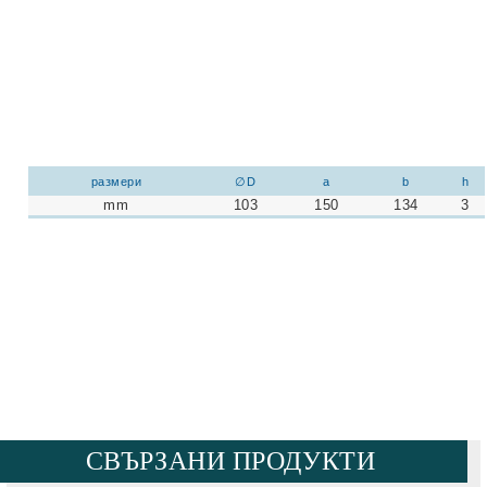
размери
∅D
a
b
h
mm
103
150
134
3
СВЪРЗАНИ ПРОДУКТИ