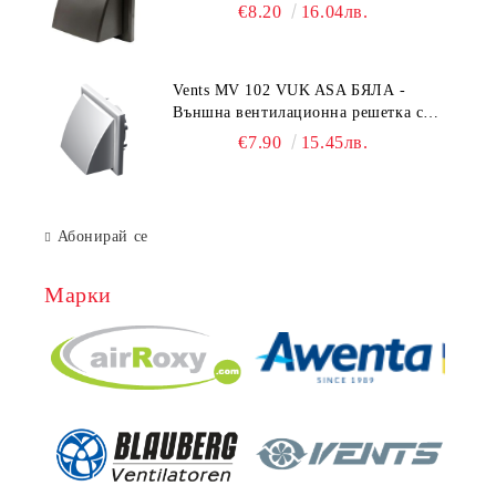
гравитачна клапа Ø 100, Ø 125,
€8.20
16.04лв.
55x110 mm
Vents MV 102 VUK ASA БЯЛА -
Външна вентилационна решетка с
гравитачна клапа Ø 100, Ø 125,
€7.90
15.45лв.
55x110 mm
Абонирай се
Марки