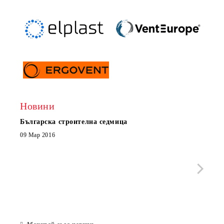
Новини
Българска строителна седмица
Нов 
Boxe
09 Мар 2016
МОБИ
че с
стра
Със 
отор
Бълг
07 Юл