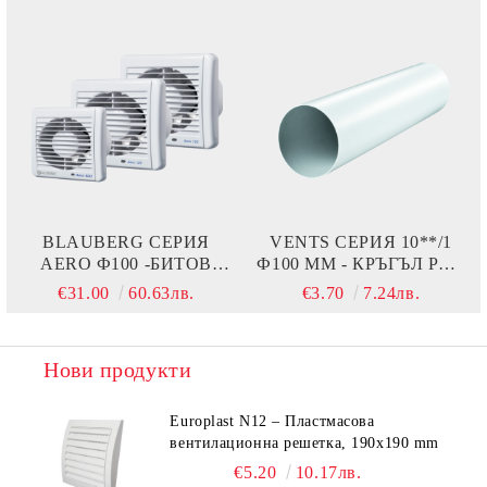
BLAUBERG СЕРИЯ
VENTS СЕРИЯ 10**/1
AERO Ф100 -БИТОВ
Ф100 ММ - КРЪГЪЛ PVC
ВЕНТИЛАТОР С
ВЪЗДУХОВОД
€31.00
60.63лв.
€3.70
7.24лв.
ДВИГАТЕЛ НА ЛАГЕРИ
И ОБРАТНА КЛАПА
Нови продукти
Europlast N12 – Пластмасова
вентилационна решетка, 190x190 mm
€5.20
10.17лв.