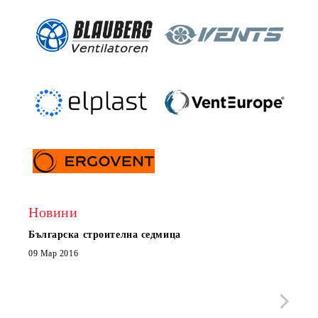
Новини
Българска строителна седмица
Нов 
Boxe
09 Мар 2016
МОБИ
че с
стра
Със 