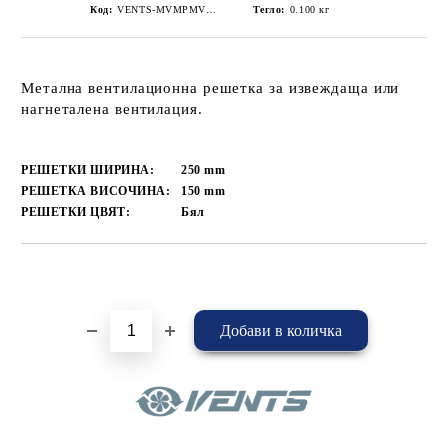
Код:
VENTS-MVMPMVMP250х150/2s
Тегло:
0.100
кг
Метална вентилационна решетка за извеждаща или
нагнеталена вентилация.
РЕШЕТКИ ШИРИНА:
250
mm
РЕШЕТКА ВИСОЧИНА:
150
mm
РЕШЕТКИ ЦВЯТ:
Бял
Добави в желани