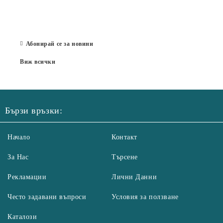
отор
Бълг
07 Юл
Абонирай се за новини
Виж всички
Бързи връзки:
Начало
Контакт
За Нас
Търсене
Рекламации
Лични Данни
Често задавани въпроси
Условия за ползване
Каталози