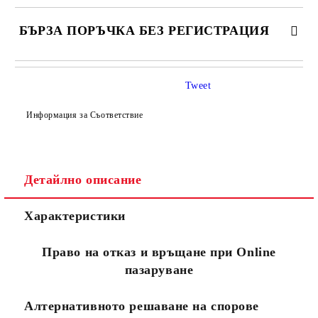
БЪРЗА ПОРЪЧКА БЕЗ РЕГИСТРАЦИЯ
САМО ПОПЪЛНЕТЕ 4 ПОЛЕТА
Tweet
Информация за Съответствие
Детайлно описание
Съгласен съм с
Политиката за лични данни
Характеристики
Ние ще се свържем с вас в рамките на работния ден.
Право на отказ и връщане при Online
пазаруване
Алтернативното решаване на спорове