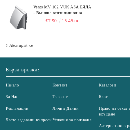
Vents MV 102 VUK ASA БЯЛА
- Външна вентилационна
решетка с гравитачна клапа Ø
€7.90
15.45лв.
100, Ø 125, 55x110 mm
Абонирай се
Бързи връзки:
Начало
Контакт
Каталози
За Нас
Търсене
Блог
Рекламации
Лични Данни
Право на отказ 
връщане
Често задавани въпроси
Условия за ползване
Алтернативно р