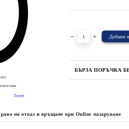
Добави в желани
БЪРЗА ПОРЪЧКА Б
ятел
САМО ПОПЪЛНЕТЕ 4 ПОЛЕТА
тветствие
Tweet
Съгласен съм с
Политика
раво на отказ и връщане при Online пазаруване
Ние ще се свържем с вас в рамки