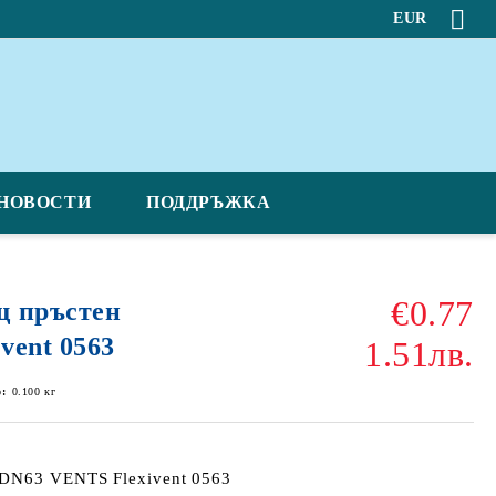
EUR
НОВОСТИ
ПОДДРЪЖКА
€0.77
щ пръстен
vent 0563
1.51лв.
о:
0.100
кг
DN63 VENTS Flexivent 0563