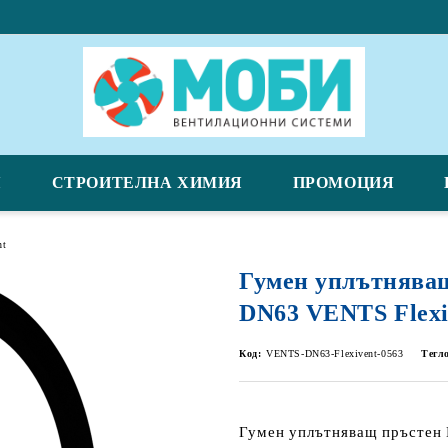
Я
СТРОИТЕЛНА ХИМИЯ
ПРОМОЦИЯ
nt
Гумен уплътнява
DN63 VENTS Flexi
Код:
VENTS-DN63-Flexivent-0563
Тегл
Гумен уплътняващ пръстен 