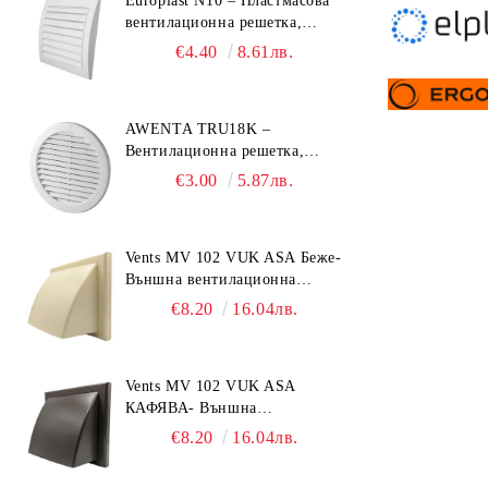
Europlast N10 – Пластмасова
вентилационна решетка,
153x148 mm
€4.40
8.61лв.
AWENTA TRU18K –
Вентилационна решетка,
Ø150 mm, ABS пластмаса
€3.00
5.87лв.
Vents MV 102 VUK ASA Беже-
Външна вентилационна
решетка с гравитачна клапа Ø
€8.20
16.04лв.
100, Ø 125, 55x110 mm
Vents MV 102 VUK ASA
КАФЯВА- Външна
вентилационна решетка с
€8.20
16.04лв.
гравитачна клапа Ø 100, Ø
125, 55x110 mm