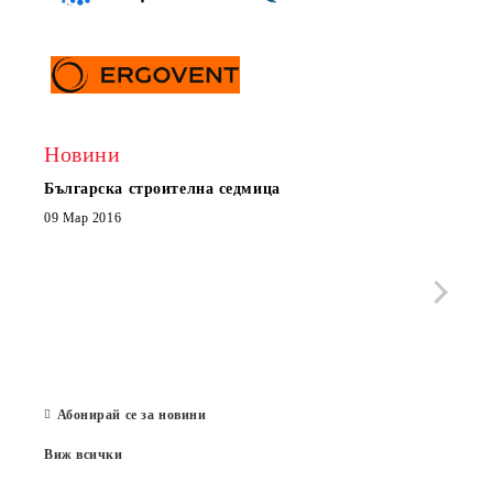
Новини
Българска строителна седмица
Нов 
Boxe
09 Мар 2016
МОБИ
че с
стра
Със 
отор
Бълг
07 Юл
Абонирай се за новини
Виж всички