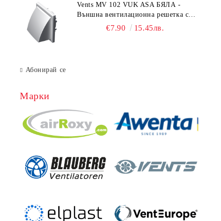
Vents MV 102 VUK ASA БЯЛА -
Външна вентилационна решетка с
гравитачна клапа Ø 100, Ø 125,
€7.90
15.45лв.
55x110 mm
Абонирай се
Марки