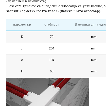
(приложен в комплекта).
FlexiVent тръбите са снабдени с хлъзгащо се уплътнение, з
запазят херметичността клас С (наличен като аксесоар).
параметър
стойност
Измервателна еди
D
70
mm
L
204
mm
A
104
mm
H
60
mm