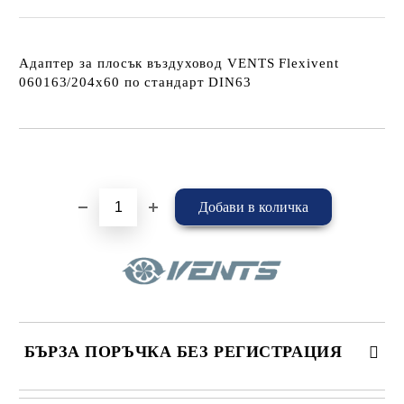
Адаптер за плосък въздуховод VENTS Flexivent
060163/204x60 по стандарт DIN63
Добави в желани
БЪРЗА ПОРЪЧКА БЕЗ РЕГИСТРАЦИЯ
САМО ПОПЪЛНЕТЕ 4 ПОЛЕТА