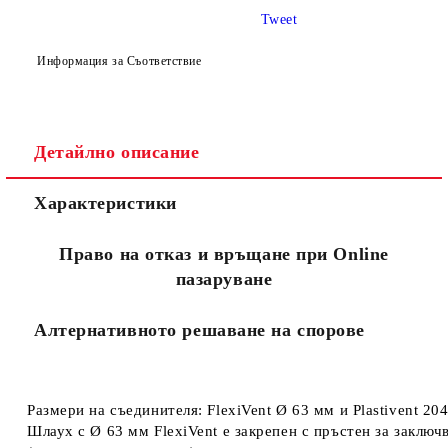
Tweet
Информация за Съответствие
Детайлно описание
Съгласен съм с
Политиката за лични данни
Характеристики
Ние ще се свържем с вас в рамките на работния ден.
Право на отказ и връщане при Online
пазаруване
Алтернативното решаване на спорове
Размери на съединителя: FlexiVent Ø 63 мм и Plastivent 20
Шлаух с Ø 63 мм FlexiVent е закрепен с пръстен за заключ