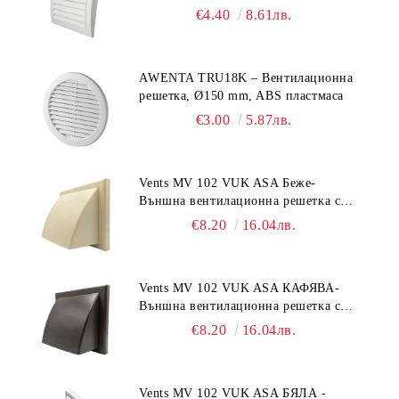
€4.40
8.61лв.
AWENTA TRU18K – Вентилационна
решетка, Ø150 mm, ABS пластмаса
€3.00
5.87лв.
Vents MV 102 VUK ASA Беже-
Външна вентилационна решетка с
гравитачна клапа Ø 100, Ø 125,
€8.20
16.04лв.
55x110 mm
Vents MV 102 VUK ASA КАФЯВА-
Външна вентилационна решетка с
гравитачна клапа Ø 100, Ø 125,
€8.20
16.04лв.
55x110 mm
Vents MV 102 VUK ASA БЯЛА -