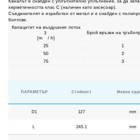
Каналът е снабден с уплътнително уплътнение, за да запа
херметичността клас С (наличен като аксесоар).
Съединителят е изработен от метал и е снабден с полип
болтове.
Капацитет на въздушния поток
Брой връзки на тръбоп
3
[m
/ h]
25
1
50
2
75
3
ПАРАМЕТЪР
Стойност
Мерна еди
D1
127
mm
L
245.1
mm