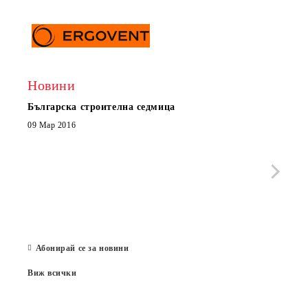
Новини
Българска строителна седмица
Нов 
Boxe
09 Мар 2016
МОБИ
че с
стра
Със 
отор
Бълг
07 Юл
Абонирай се за новини
Виж всички