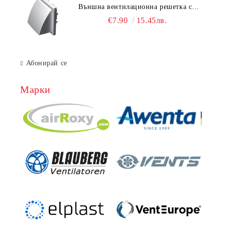
Външна вентилационна решетка с
гравитачна клапа Ø 100, Ø 125,
€7.90
15.45лв.
55x110 mm
Абонирай се
Марки