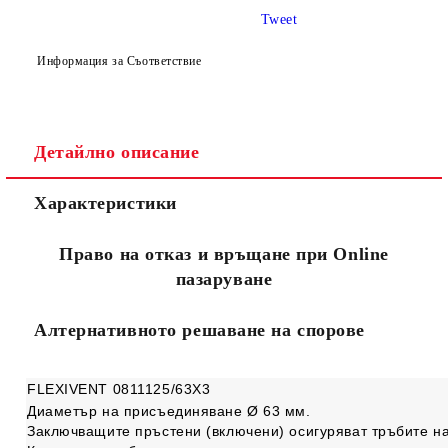
Tweet
Информация за Съответствие
Детайлно описание
Съгласен съм с
Политиката за лични данни
Характеристики
Ние ще се свържем с вас в рамките на работния ден.
Право на отказ и връщане при Online
пазаруване
Алтернативното решаване на спорове
FLEXIVENT 0811125/63Х3
Диаметър на присъединяване Ø 63 мм.
Заключващите пръстени (включени) осигуряват тръбите на