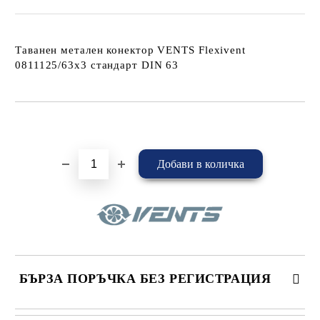
Таванен метален конектор VENTS Flexivent
0811125/63x3 стандарт DIN 63
Добави в желани
БЪРЗА ПОРЪЧКА БЕЗ РЕГИСТРАЦИЯ
САМО ПОПЪЛНЕТЕ 4 ПОЛЕТА