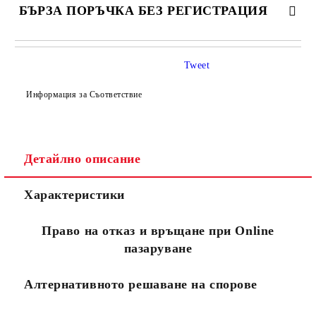
БЪРЗА ПОРЪЧКА БЕЗ РЕГИСТРАЦИЯ
САМО ПОПЪЛНЕТЕ 4 ПОЛЕТА
Tweet
Информация за Съответствие
Детайлно описание
Съгласен съм с
Политиката за лични данни
Характеристики
Ние ще се свържем с вас в рамките на работния ден.
Право на отказ и връщане при Online
пазаруване
Алтернативното решаване на спорове