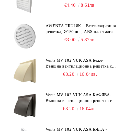
€4.40
8.61лв.
AWENTA TRU18K – Вентилационна
решетка, Ø150 mm, ABS пластмаса
€3.00
5.87лв.
Vents MV 102 VUK ASA Беже-
Външна вентилационна решетка с
гравитачна клапа Ø 100, Ø 125,
€8.20
16.04лв.
55x110 mm
Vents MV 102 VUK ASA КАФЯВА-
Външна вентилационна решетка с
гравитачна клапа Ø 100, Ø 125,
€8.20
16.04лв.
55x110 mm
Vents MV 102 VUK ASA БЯЛА -