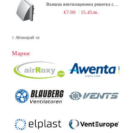
Външна вентилационна решетка с
гравитачна клапа Ø 100, Ø 125,
€7.90
15.45лв.
55x110 mm
Абонирай се
Марки