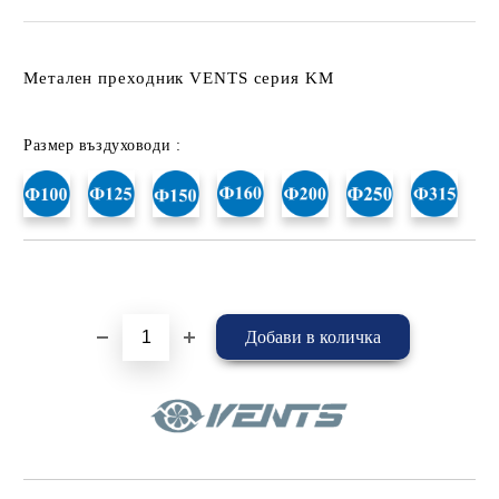
Метален преходник VENTS серия KM
Размер въздуховоди :
Добави в желани