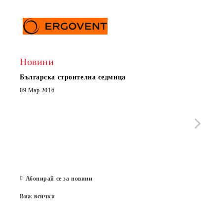
Новини
Българска строителна седмица
Нов 
Boxe
09 Мар 2016
МОБИ
че с
стра
Със 
отор
Бълг
07 Юл
Абонирай се за новини
Виж всички