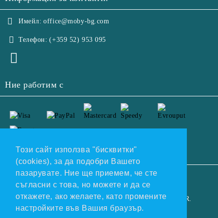
Имейл:
office@moby-bg.com
Телефон:
(+359 52) 953 095
Ние работим с
Този сайт използва "бисквитки"
(cookies), за да подобри Вашето
пазарувате. Ние ще приемем, че сте
GDPR
съгласни с това, но можете и да се
откажете, ако желаете, като промените
Нашият онлайн магазин е 100% съобразен с GDPR.
настройките във Вашия браузър.
Прочетете нашата политика