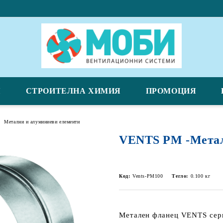
Я
СТРОИТЕЛНА ХИМИЯ
ПРОМОЦИЯ
Метални и алуминиеви елементи
VENTS PM -Метал
Код:
Vents-PM100
Тегло:
0.100
кг
Метален фланец VENTS сер