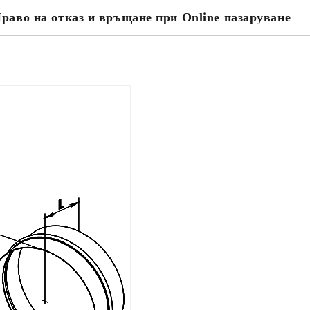
раво на отказ и връщане при Online пазаруване
Съгласен съм с
Политика
Ние ще се свържем с вас в рамки