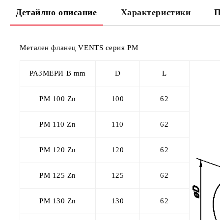
Детайлно описание
Характеристики
П
Метален фланец VENTS серия PM
РАЗМЕРИ В mm
D
L
PM 100 Zn
100
62
PM 110 Zn
110
62
PM 120 Zn
120
62
PM 125 Zn
125
62
PM 130 Zn
130
62