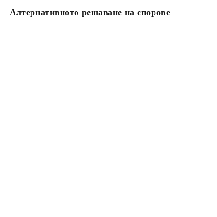
Алтернативното решаване на спорове
та за лични данни
те на работния ден.