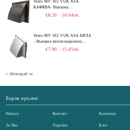
Vents MV 102 VUK ASA
КАФЯВА- Външна
вентилационна решетка с
€8.20
16.04лв.
гравитачна клапа Ø 100, Ø
125, 55x110 mm
Vents MV 102 VUK ASA БЯЛА
- Външна вентилационна
решетка с гравитачна клапа Ø
€7.90
15.45лв.
100, Ø 125, 55x110 mm
Абонирай се
Бързи връзки:
Начало
Контакт
Каталози
За Нас
Търсене
Блог