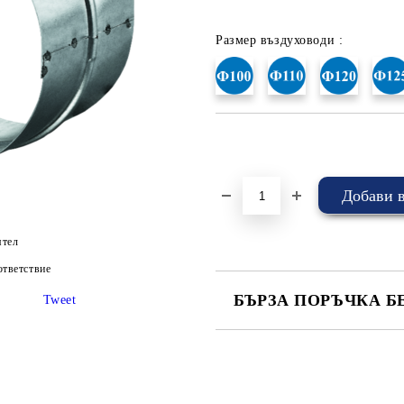
Размер въздуховоди :
Добави в желани
ятел
тветствие
БЪРЗА ПОРЪЧКА Б
Tweet
САМО ПОПЪЛНЕТЕ 4 ПОЛЕТА