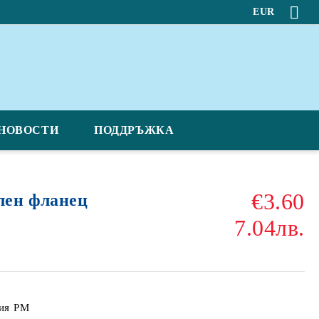
EUR
НОВОСТИ
ПОДДРЪЖКА
€3.60
ен фланец
7.04лв.
ия PM