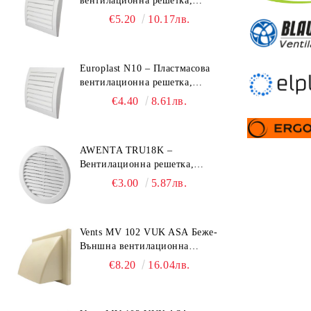
вентилационна решетка,
190x190 mm
€5.20
10.17лв.
Europlast N10 – Пластмасова
вентилационна решетка,
153x148 mm
€4.40
8.61лв.
AWENTA TRU18K –
Вентилационна решетка,
Ø150 mm, ABS пластмаса
€3.00
5.87лв.
Vents MV 102 VUK ASA Беже-
Външна вентилационна
решетка с гравитачна клапа Ø
€8.20
16.04лв.
100, Ø 125, 55x110 mm