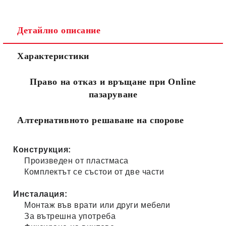
Детайлно описание
Съгласен съм с
Политиката за лични данни
Характеристики
Ние ще се свържем с вас в рамките на работния ден.
Право на отказ и връщане при Online
пазаруване
Алтернативното решаване на спорове
Конструкция:
Произведен от пластмаса
Комплектът се състои от две части
Инсталация:
Монтаж във врати или други мебели
За вътрешна употреба