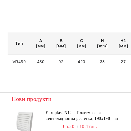
A
B
C
H
H1
Тип
[мм]
[мм]
[мм]
[mm]
[мм]
VR459
450
92
420
33
27
Нови продукти
Europlast N12 – Пластмасова
вентилационна решетка, 190x190 mm
€5.20
10.17лв.