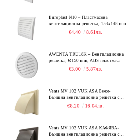
Europlast N10 – Пластмасова
вентилационна решетка, 153x148 mm
€4.40
8.61лв.
AWENTA TRU18K – Вентилационна
решетка, Ø150 mm, ABS пластмаса
€3.00
5.87лв.
Vents MV 102 VUK ASA Беже-
Външна вентилационна решетка с
гравитачна клапа Ø 100, Ø 125,
€8.20
16.04лв.
55x110 mm
Vents MV 102 VUK ASA КАФЯВА-
Външна вентилационна решетка с