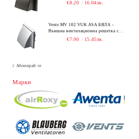
гравитачна клапа Ø 100, Ø 125,
€8.20
16.04лв.
55x110 mm
Vents MV 102 VUK ASA БЯЛА -
Външна вентилационна решетка с
гравитачна клапа Ø 100, Ø 125,
€7.90
15.45лв.
55x110 mm
Абонирай се
Марки