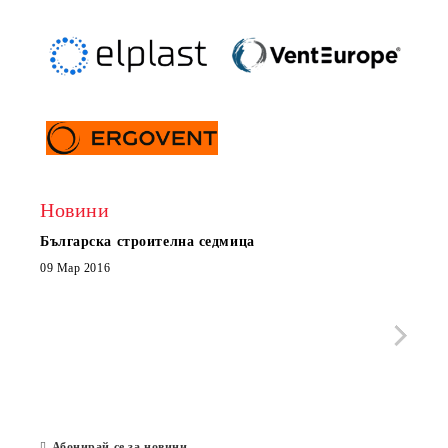
Новини
Българска строителна седмица
Нов 
Boxe
09 Мар 2016
МОБИ
че с
стра
Със 
отор
Бълг
07 Юл
Абонирай се за новини