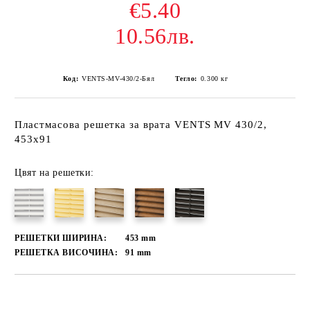
€5.40
10.56лв.
Код:
VENTS-MV-430/2-Бял
Тегло:
0.300
кг
Пластмасова решетка за врата VENTS MV 430/2,
453x91
Цвят на решетки:
РЕШЕТКИ ШИРИНА:
453
mm
РЕШЕТКА ВИСОЧИНА:
91
mm
Добави в желани