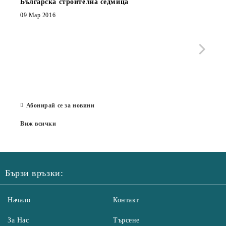
Българска строителна седмица
Нов 
Boxe
09 Мар 2016
МОБИ
че с
стра
Със 
отор
Бълг
07 Юл
Абонирай се за новини
Виж всички
Бързи връзки:
Начало
Контакт
За Нас
Търсене