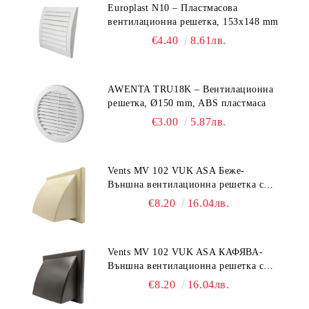
Europlast N10 – Пластмасова
вентилационна решетка, 153x148 mm
€4.40
8.61лв.
AWENTA TRU18K – Вентилационна
решетка, Ø150 mm, ABS пластмаса
€3.00
5.87лв.
Vents MV 102 VUK ASA Беже-
Външна вентилационна решетка с
гравитачна клапа Ø 100, Ø 125,
€8.20
16.04лв.
55x110 mm
Vents MV 102 VUK ASA КАФЯВА-
Външна вентилационна решетка с
гравитачна клапа Ø 100, Ø 125,
€8.20
16.04лв.
55x110 mm