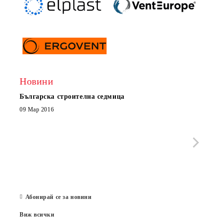
Новини
Българска строителна седмица
Нов 
Boxe
09 Мар 2016
МОБИ
че с
стра
Със 
отор
Бълг
07 Юл
Абонирай се за новини
Виж всички