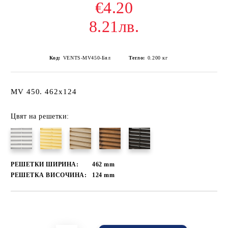
€4.20
8.21лв.
Код:
VENTS-MV450-Бял
Тегло:
0.200
кг
MV 450. 462x124
Цвят на решетки:
РЕШЕТКИ ШИРИНА:
462
mm
РЕШЕТКА ВИСОЧИНА:
124
mm
Добави в желани