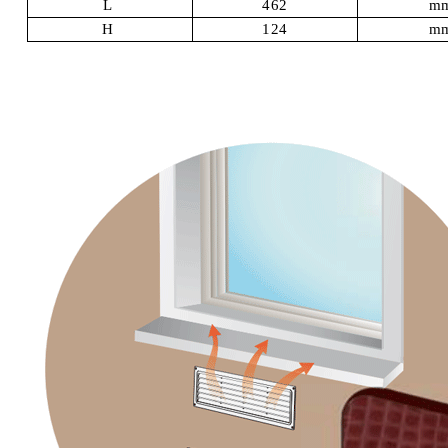
L
462
m
Н
124
m