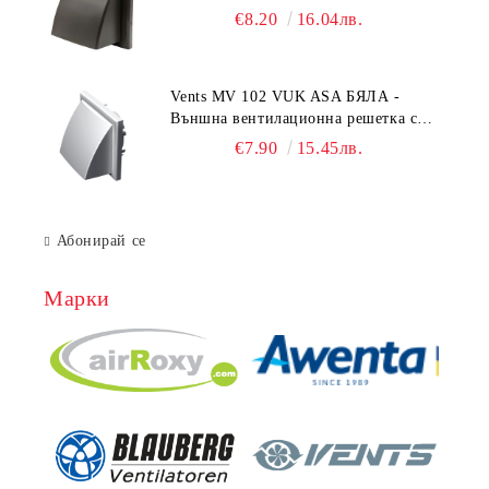
гравитачна клапа Ø 100, Ø 125,
€8.20
16.04лв.
55x110 mm
Vents MV 102 VUK ASA БЯЛА -
Външна вентилационна решетка с
гравитачна клапа Ø 100, Ø 125,
€7.90
15.45лв.
55x110 mm
Абонирай се
Марки