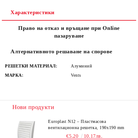
Характеристики
Съгласен съм с
Политиката за лични данни
Право на отказ и връщане при Online
Ние ще се свържем с вас в рамките на работния ден.
пазаруване
Алтернативното решаване на спорове
РЕШЕТКИ МАТЕРИАЛ:
Алуминий
МАРКА:
Vents
Нови продукти
Europlast N12 – Пластмасова
вентилационна решетка, 190x190 mm
€5.20
10.17лв.