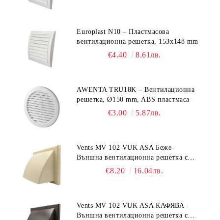
Europlast N10 – Пластмасова
вентилационна решетка, 153x148 mm
€4.40
8.61лв.
AWENTA TRU18K – Вентилационна
решетка, Ø150 mm, ABS пластмаса
€3.00
5.87лв.
Vents MV 102 VUK ASA Беже-
Външна вентилационна решетка с
гравитачна клапа Ø 100, Ø 125,
€8.20
16.04лв.
55x110 mm
Vents MV 102 VUK ASA КАФЯВА-
Външна вентилационна решетка с