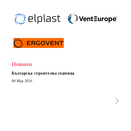
Новини
Българска строителна седмица
Нов 
Boxe
09 Мар 2016
МОБИ
че с
стра
Със 
отор
Бълг
07 Юл