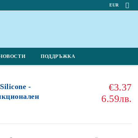
EUR
НОВОСТИ
ПОДДРЪЖКА
€3.37
ilicone -
нкционален
6.59лв.