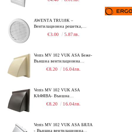
AWENTA TRU18K –
Вентилационна решетка,
Ø150 mm, ABS пластмаса
€3.00
5.87лв.
Vents MV 102 VUK ASA Беже-
Външна вентилационна
решетка с гравитачна клапа Ø
€8.20
16.04лв.
100, Ø 125, 55x110 mm
Vents MV 102 VUK ASA
КАФЯВА- Външна
вентилационна решетка с
€8.20
16.04лв.
гравитачна клапа Ø 100, Ø
125, 55x110 mm
Vents MV 102 VUK ASA БЯЛА
- Външна вентилационна