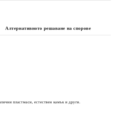
Алтернативното решаване на спорове
та за лични данни
те на работния ден.
злични пластмаси, естествен камък и други.