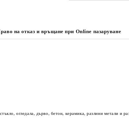
САМО ПОПЪЛНЕТЕ 4 ПОЛЕТА
раво на отказ и връщане при Online пазаруване
Съгласен съм с
Политика
Ние ще се свържем с вас в рамки
тъкло, огледала, дърво, бетон, керамика, разлини метали и ра