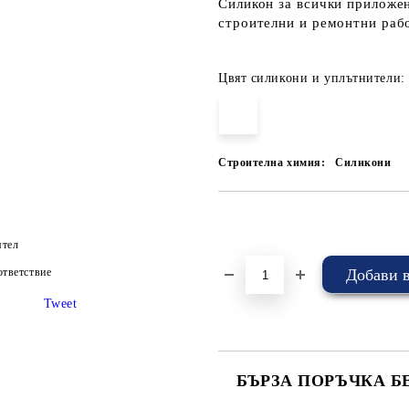
Силикон за всички приложен
строителни и ремонтни раб
Цвят силикони и уплътнители:
Строителна химия:
Силикони
Добави в желани
ятел
тветствие
Tweet
БЪРЗА ПОРЪЧКА Б