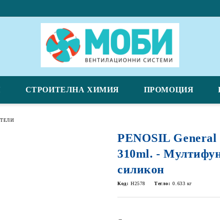
Я
СТРОИТЕЛНА ХИМИЯ
ПРОМОЦИЯ
ИТЕЛИ
PENOSIL General S
310ml. - Мултифу
силикон
Код:
H2578
Тегло:
0.633
кг