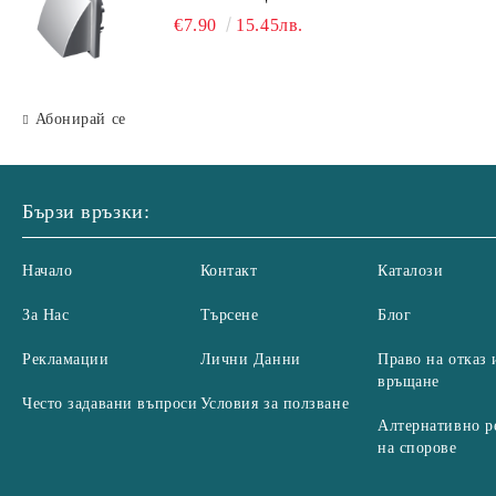
решетка с гравитачна клапа Ø
€7.90
15.45лв.
100, Ø 125, 55x110 mm
Абонирай се
Бързи връзки:
Начало
Контакт
Каталози
За Нас
Търсене
Блог
Рекламации
Лични Данни
Право на отказ 
връщане
Често задавани въпроси
Условия за ползване
Алтернативно р
на спорове