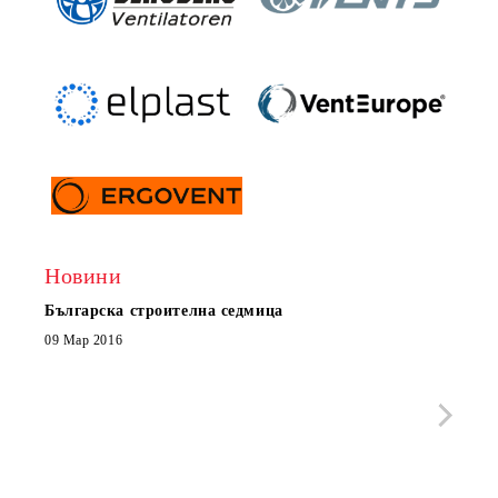
Новини
Българска строителна седмица
Нов 
Boxe
09 Мар 2016
МОБИ
че с
стра
Със 
отор
Бълг