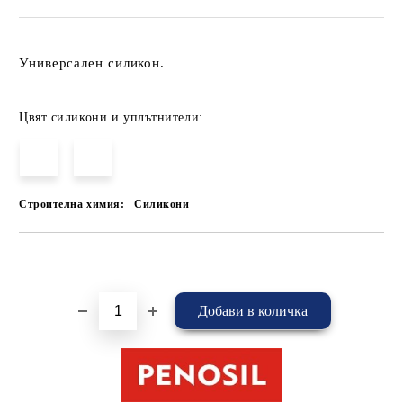
Универсален силикон.
Цвят силикони и уплътнители:
Строителна химия:
Силикони
Добави в желани