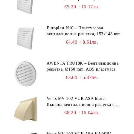
€5.20
10.17лв.
Europlast N10 – Пластмасова
вентилационна решетка, 153x148 mm
€4.40
8.61лв.
AWENTA TRU18K – Вентилационна
решетка, Ø150 mm, ABS пластмаса
€3.00
5.87лв.
Vents MV 102 VUK ASA Беже-
Външна вентилационна решетка с
гравитачна клапа Ø 100, Ø 125,
€8.20
16.04лв.
55x110 mm
Vents MV 102 VUK ASA КАФЯВА-