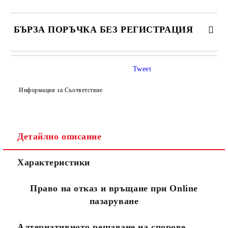
БЪРЗА ПОРЪЧКА БЕЗ РЕГИСТРАЦИЯ
САМО ПОПЪЛНЕТЕ 4 ПОЛЕТА
Tweet
Информация за Съответствие
Детайлно описание
Съгласен съм с
Политиката за лични данни
Характеристики
Ние ще се свържем с вас в рамките на работния ден.
Право на отказ и връщане при Online
пазаруване
Алтернативното решаване на спорове