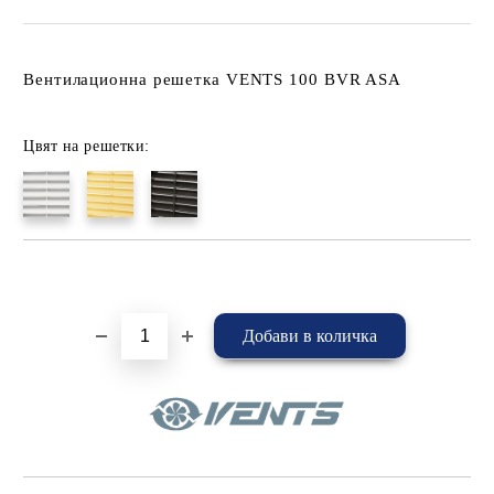
Вентилационна решетка VENTS 100 BVR ASA
Цвят на решетки:
Добави в желани