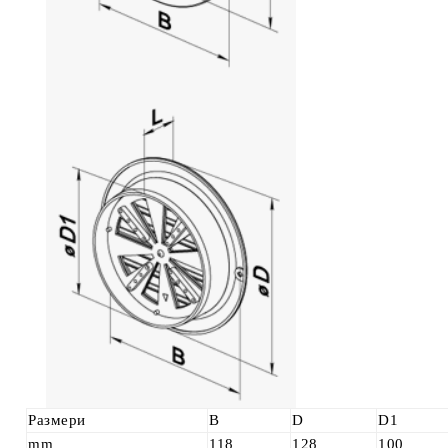
Размери
B
D
D1
mm
118
128
100