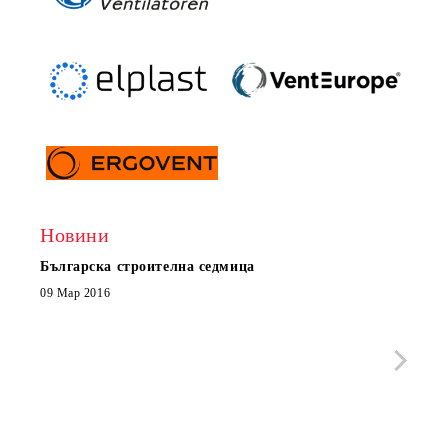
Новини
Българска строителна седмица
Нов 
Boxe
09 Мар 2016
МОБИ
че с
стра
Със 
отор
Бълг
07 Юл