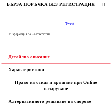
БЪРЗА ПОРЪЧКА БЕЗ РЕГИСТРАЦИЯ
САМО ПОПЪЛНЕТЕ 4 ПОЛЕТА
Tweet
Информация за Съответствие
Детайлно описание
Съгласен съм с
Политиката за лични данни
Характеристики
Ние ще се свържем с вас в рамките на работния ден.
Право на отказ и връщане при Online
пазаруване
Алтернативното решаване на спорове