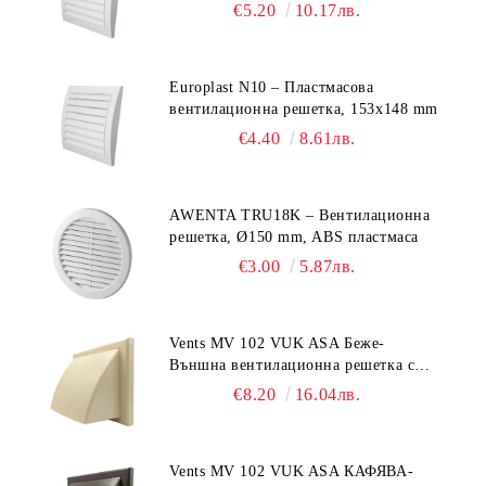
€5.20
10.17лв.
Europlast N10 – Пластмасова
вентилационна решетка, 153x148 mm
€4.40
8.61лв.
AWENTA TRU18K – Вентилационна
решетка, Ø150 mm, ABS пластмаса
€3.00
5.87лв.
Vents MV 102 VUK ASA Беже-
Външна вентилационна решетка с
гравитачна клапа Ø 100, Ø 125,
€8.20
16.04лв.
55x110 mm
Vents MV 102 VUK ASA КАФЯВА-