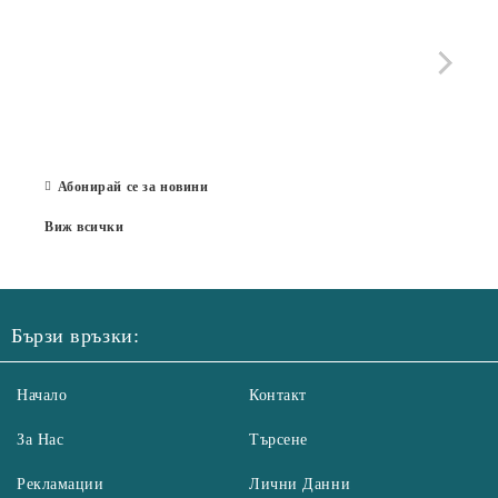
МОБИ
че с
стра
Със 
отор
Бълг
07 Юл
Абонирай се за новини
Виж всички
Бързи връзки:
Начало
Контакт
За Нас
Търсене
Рекламации
Лични Данни