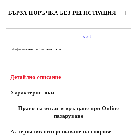
БЪРЗА ПОРЪЧКА БЕЗ РЕГИСТРАЦИЯ
САМО ПОПЪЛНЕТЕ 4 ПОЛЕТА
Tweet
Информация за Съответствие
Детайлно описание
Съгласен съм с
Политиката за лични данни
Характеристики
Ние ще се свържем с вас в рамките на работния ден.
Право на отказ и връщане при Online
пазаруване
Алтернативното решаване на спорове