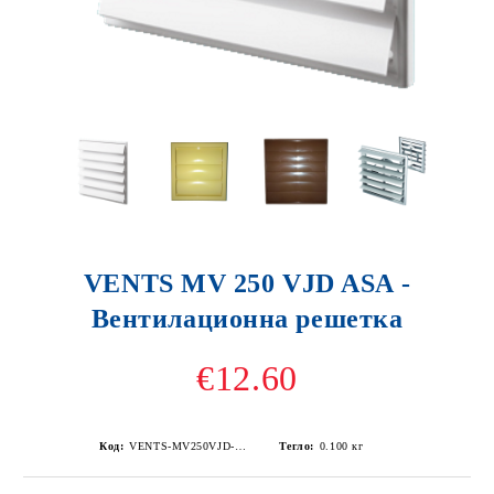
VENTS MV 250 VJD ASA -
Вентилационна решетка
€12.60
Код:
VENTS-MV250VJD-ASA -бяла
Тегло:
0.100
кг