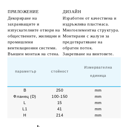
ПРИЛОЖЕНИЕ
ДИЗАЙН
Декориране на
Изработен от качествена и
захранващите и
издръжлива пластмаса.
изпускателните отвори на
Многоелементна структура.
обществените, жилищни и
Монтирани с жалузи за
промишлени
предотвратяване на
вентилационни системи.
обратен поток.
Външен монтаж на стена.
Закрепване на винтовете.
Измервателна
параметър
стойност
единица
B
250
mm
Фланец (D)
100-150
mm
L
15
mm
L1
41
mm
Н
214
mm