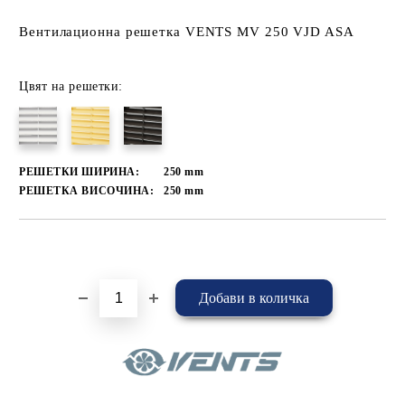
Вентилационна решетка VENTS MV 250 VJD ASA
Цвят на решетки:
РЕШЕТКИ ШИРИНА:
250
mm
РЕШЕТКА ВИСОЧИНА:
250
mm
Добави в желани