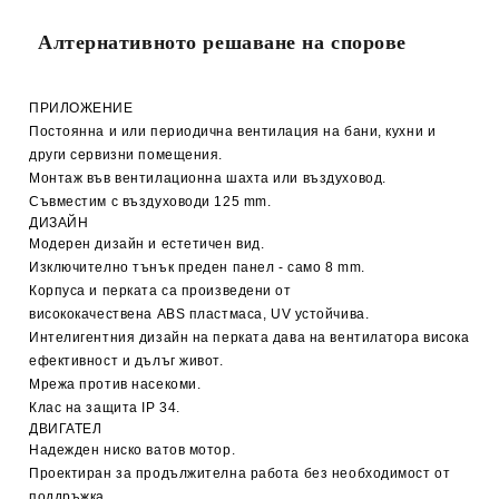
Алтернативното решаване на спорове
ПРИЛОЖЕНИЕ
Постоянна и или периодична вентилация на бани, кухни и
други сервизни помещения.
Монтаж във вентилационна шахта или въздуховод.
Съвместим с въздуховоди 125
mm.
ДИЗАЙН
Модерен дизайн и естетичен вид.
Изключително тънък преден панел - само 8 mm.
Корпуса и перката са произведени от
висококачествена
ABS
пластмаса,
UV
устойчива.
Интелигентния дизайн на перката дава на вентилатора висока
ефективност и дълъг живот.
Мрежа против насекоми.
Клас на защита
IP 34.
ДВИГАТЕЛ
Надежден ниско ватов мотор.
Проектиран за продължителна работа без необходимост от
поддръжка.