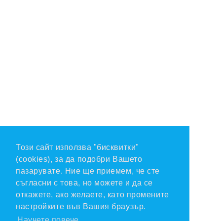
Този сайт използва "бисквитки"
(cookies), за да подобри Вашето
пазарувате. Ние ще приемем, че сте
съгласни с това, но можете и да се
откажете, ако желаете, като промените
настройките във Вашия браузър.
Научете повече