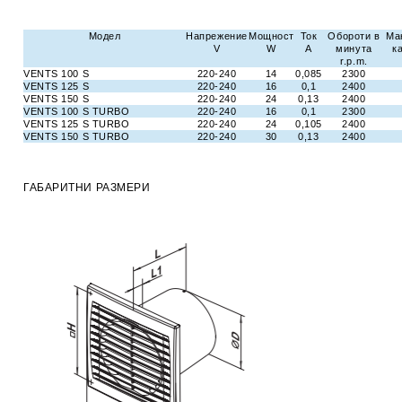
Модел
Напрежение
Мощност
Ток
Обороти в
Ма
V
W
A
минута
к
r.p.m.
VENTS 100 S
220-240
14
0,085
2300
VENTS 125 S
220-240
16
0,1
2400
VENTS 150 S
220-240
24
0,13
2400
VENTS 100 S TURBO
220-240
16
0,1
2300
VENTS 125 S TURBO
220-240
24
0,105
2400
VENTS 150 S TURBO
220-240
30
0,13
2400
ГАБАРИТНИ РАЗМЕРИ