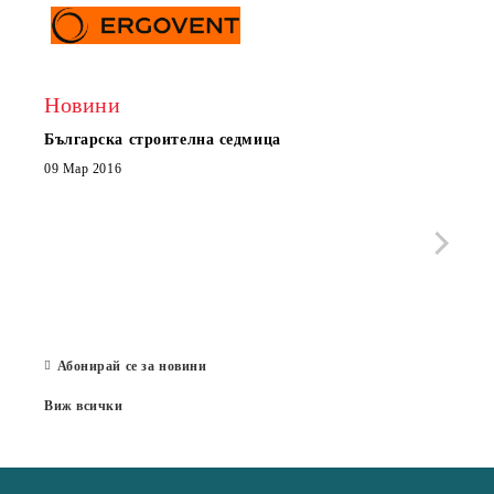
Новини
Българска строителна седмица
Нов 
Boxe
09 Мар 2016
МОБИ
че с
стра
Със 
отор
Бълг
07 Юл
Абонирай се за новини
Виж всички