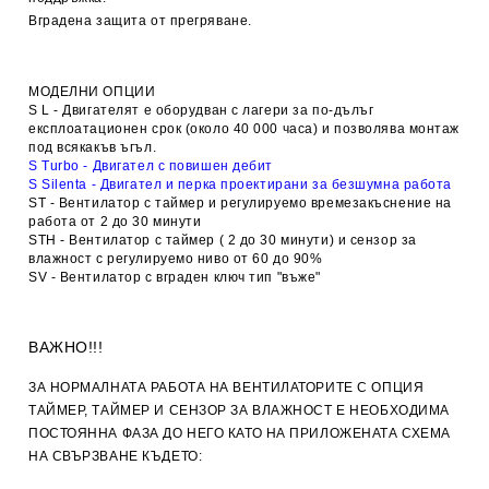
Вградена защита от прегряване.
МОДЕЛНИ ОПЦИИ
S L
- Двигателят е оборудван с лагери за по-дълъг
експлоатационен срок (около 40 000 часа) и позволява монтаж
под всякакъв ъгъл.
S Turbo
- Двигател с повишен дебит
S Silenta
- Двигател и перка проектирани за безшумна работа
ST
- Вентилатор с таймер и регулируемо времезакъснение на
работа от 2 до 30 минути
STH
- Вентилатор с таймер ( 2 до 30 минути) и сензор за
влажност с регулируемо ниво от 60 до 90%
SV
- Вентилатор с вграден ключ тип "въже"
ВАЖНО!!!
ЗА НОРМАЛНАТА РАБОТА НА ВЕНТИЛАТОРИТЕ С ОПЦИЯ
ТАЙМЕР, ТАЙМЕР И СЕНЗОР ЗА ВЛАЖНОСТ Е НЕОБХОДИМА
ПОСТОЯННА ФАЗА ДО НЕГО КАТО НА ПРИЛОЖЕНАТА СХЕМА
НА СВЪРЗВАНЕ КЪДЕТО: