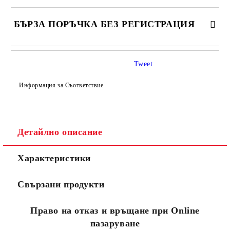
БЪРЗА ПОРЪЧКА БЕЗ РЕГИСТРАЦИЯ
САМО ПОПЪЛНЕТЕ 4 ПОЛЕТА
Tweet
Информация за Съответствие
Детайлно описание
Съгласен съм с
Политиката за лични данни
Характеристики
Ние ще се свържем с вас в рамките на работния ден.
Свързани продукти
Право на отказ и връщане при Online
пазаруване