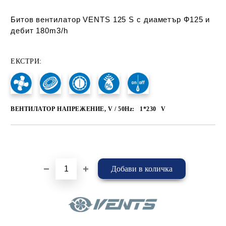
Битов вентилатор VENTS 125 S с диаметър Ф125 и
дебит 180m3/h
ЕКСТРИ:
ВЕНТИЛАТОР НАПРЕЖЕНИЕ, V / 50Hz:
1*230
V
Добави в желани