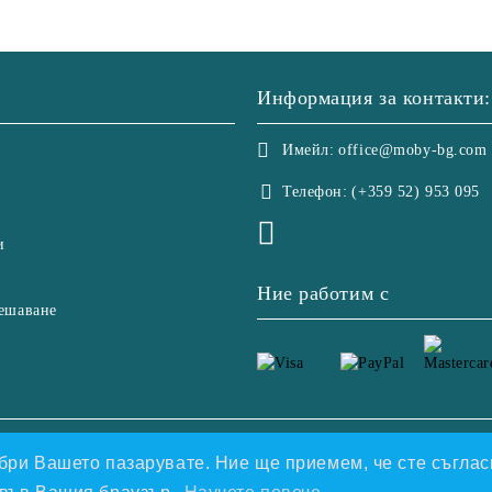
Информация за контакти:
Имейл:
office@moby-bg.com
Телефон:
(+359 52) 953 095
и
Ние работим с
ешаване
етете нашата политика
добри Вашето пазарувате. Ние ще приемем, че сте съгласн