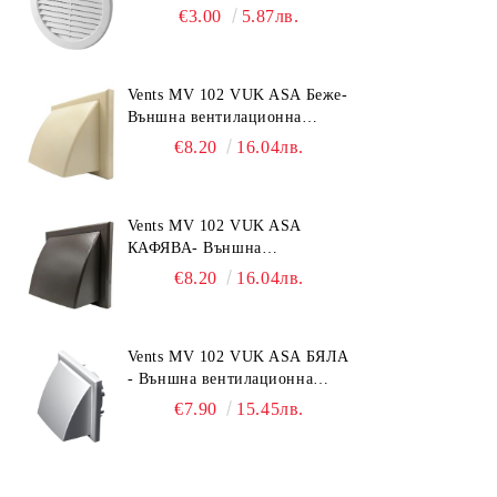
Ø150 mm, ABS пластмаса
€3.00
5.87лв.
Vents MV 102 VUK ASA Беже-
Външна вентилационна
решетка с гравитачна клапа Ø
€8.20
16.04лв.
100, Ø 125, 55x110 mm
Vents MV 102 VUK ASA
КАФЯВА- Външна
вентилационна решетка с
€8.20
16.04лв.
гравитачна клапа Ø 100, Ø
125, 55x110 mm
Vents MV 102 VUK ASA БЯЛА
- Външна вентилационна
решетка с гравитачна клапа Ø
€7.90
15.45лв.
100, Ø 125, 55x110 mm