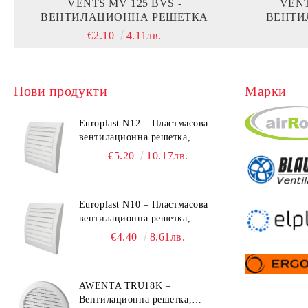
VENTS MV 125 BVS -
VENT
ВЕНТИЛАЦИОННА РЕШЕТКА
ВЕНТИ
€2.10
4.11лв.
Нови продукти
Марки
Europlast N12 – Пластмасова
вентилационна решетка,
190x190 mm
€5.20
10.17лв.
Europlast N10 – Пластмасова
вентилационна решетка,
153x148 mm
€4.40
8.61лв.
AWENTA TRU18K –
Вентилационна решетка,