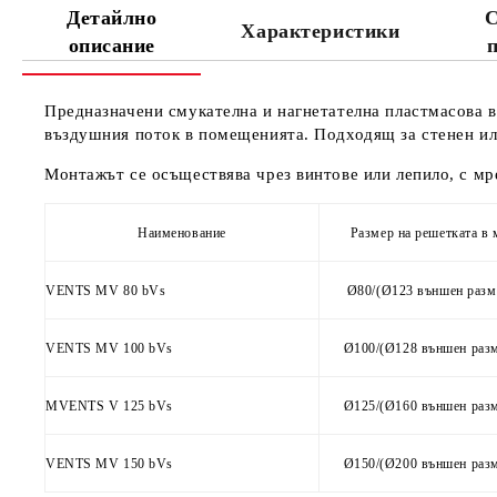
Детайлно
С
Характеристики
описание
Предназначени смукателна и нагнетателна пластмасова 
въздушния поток в помещенията. Подходящ за стенен ил
Монтажът се осъществява чрез винтове или лепило, с м
Наименование
Размер на решетката в
VENTS MV 80 bVs
Ø80/(Ø123 външен разм
VENTS MV 100 bVs
Ø100/(Ø128 външен раз
MVENTS V 125 bVs
Ø125/(Ø160 външен раз
VENTS MV 150 bVs
Ø150/(Ø200 външен раз