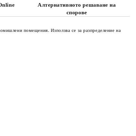
Online
Алтернативното решаване на
та за лични данни
спорове
те на работния ден.
ромишлени помещения. Използва се за разпределение на