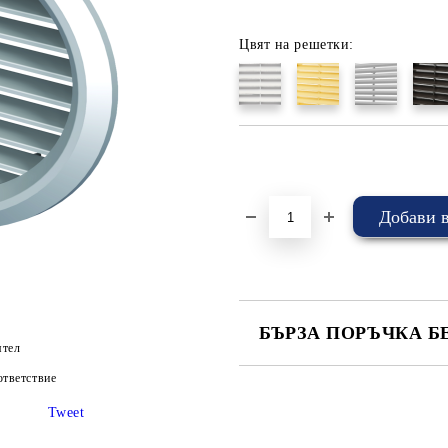
Цвят на решетки:
Добави в желани
БЪРЗА ПОРЪЧКА Б
ятел
САМО ПОПЪЛНЕТЕ 4 ПОЛЕТА
тветствие
Tweet