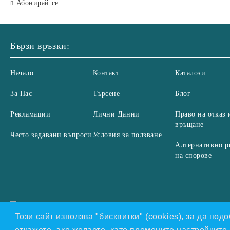
Абонирай се
Бързи връзки:
Начало
Контакт
Каталози
За Нас
Търсене
Блог
Рекламации
Лични Данни
Право на отказ 
връщане
Често задавани въпроси
Условия за ползване
Алтернативно р
на спорове
Нашият онлайн магазин е 100% съобразен с GDPR.
Проч
GDPR
Този сайт използва "бисквитки" (cookies), за да по