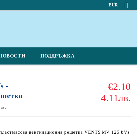
EUR
НОВОСТИ
ПОДДРЪЖКА
€2.10
s -
ешетка
4.11лв.
070
кг
 пластмасова вентилационна решетка VENTS MV 125 bVs