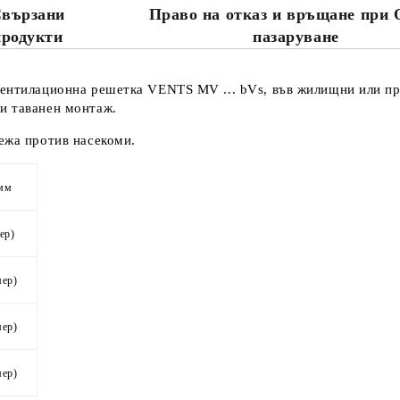
вързани
Право на отказ и връщане при 
Съгласен съм с
Политика
продукти
пазаруване
Ние ще се свържем с вас в рамки
вентилационна решетка VENTS MV ... bVs, във жилищни или п
и таванен монтаж.
режа против насекоми.
 мм
ер)
мер)
мер)
мер)