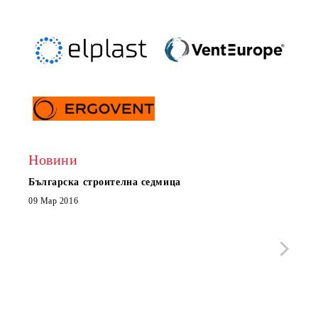
Новини
Българска строителна седмица
Нов 
Boxe
09 Мар 2016
МОБИ
че с
стра
Със 
отор
Бълг
07 Юл