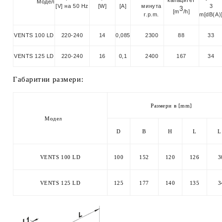
капацитет
Модел
[V] на 50 Hz
[W]
[A]
минута
3
3
[m
/h]
r.p.m.
m[dB(A)
VENTS 100 LD
220-240
14
0,085
2300
88
33
VENTS 125 LD
220-240
16
0,1
2400
167
34
Габаритни размери:
Размери в [mm]
Модел
D
B
H
L
L
VENTS 100 LD
100
152
120
126
3
VENTS 125 LD
125
177
140
135
3