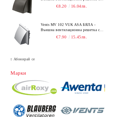
гравитачна клапа Ø 100, Ø 125,
€8.20
16.04лв.
55x110 mm
Vents MV 102 VUK ASA БЯЛА -
Външна вентилационна решетка с
гравитачна клапа Ø 100, Ø 125,
€7.90
15.45лв.
55x110 mm
Абонирай се
Марки