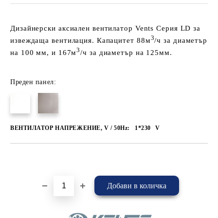
Дизайнерски аксиален вентилатор Vents Серия LD за
3
извеждаща вентилация. Капацитет 88м
/ч за диаметър
3
на 100 мм, и 167м
/ч за диаметър на 125мм.
Преден панел:
ВЕНТИЛАТОР НАПРЕЖЕНИЕ, V / 50Hz:
1*230
V
Добави в желани