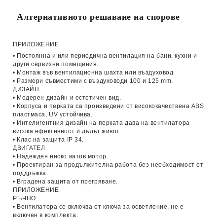
Алтернативното решаване на спорове
ПРИЛОЖЕНИЕ
• Постоянна и или периодична вентилация на бани, кухни и
други сервизни помещения.
• Монтаж във вентилационна шахта или въздуховод.
• Размери съвместими с въздуховоди 100 и 125 mm.
ДИЗАЙН
• Модерен дизайн и естетичен вид.
• Корпуса и перката са произведени от висококачествена ABS
пластмаса, UV устойчива.
• Интелигентния дизайн на перката дава на вентилатора
висока ефективност и дълъг живот.
• Клас на защита IP 34.
ДВИГАТЕЛ
• Надежден ниско ватов мотор.
• Проектиран за продължителна работа без необходимост от
поддръжка.
• Вградена защита от прегряване.
ПРИЛОЖЕНИЕ
РЪЧНО:
• Вентилатора се включва от ключа за осветление, не е
включен в комплекта.