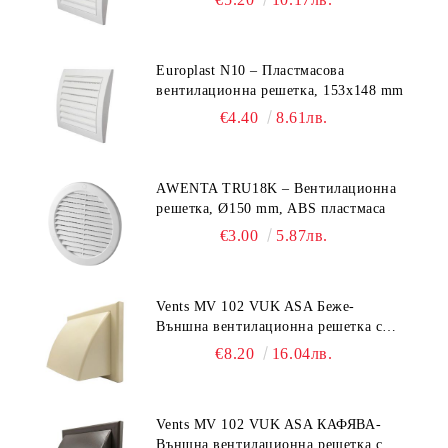
Europlast N10 – Пластмасова
вентилационна решетка, 153x148 mm
€4.40
8.61лв.
AWENTA TRU18K – Вентилационна
решетка, Ø150 mm, ABS пластмаса
€3.00
5.87лв.
Vents MV 102 VUK ASA Беже-
Външна вентилационна решетка с
гравитачна клапа Ø 100, Ø 125,
€8.20
16.04лв.
55x110 mm
Vents MV 102 VUK ASA КАФЯВА-
Външна вентилационна решетка с