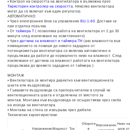
• Контрол на скоростта на вентилатора е възможна през
Тиристорен контролер на скоростта
. Няколко вентилатора
могат да се включат към един регулатор.
АВТОМАТИЧНО:
• Чрез електронния блок за управление
BU-1-60
. Доставя се
при отделна поръчка.
• От
таймера Т
( позволява работа на вентилатора от 2 до 30
минути след изключване на осветлението).
• Чрез
датчика за влажност и таймера ТН
(ако влажността във
помещението се повиши до нивото зададено от
потенциометъра вентилатора се включва автоматично и
продължава да работи до нормалното ниво на влажност. След
изключване от датчика за влажност работата на вентилатора
продължава до времето зададено от таймера.)
МОНТАЖ
• Вентилатора се монтира директно към вентилационната
шахта или въздуховода
• Гъвкавите въздуховоди са препоръчителни в случай че
вентилационната шахта е отдалечена от мястото за
монтаж. Монтажа към въздуховода се осъществява чрез скоба
на изхода на вентилатора.
• Монтажа на стена се извършва чрез дюбели.
Технически харектиристики:
Обороти
Ниво н
Максимален
Напрежение
Мощност
Ток
в
шум от