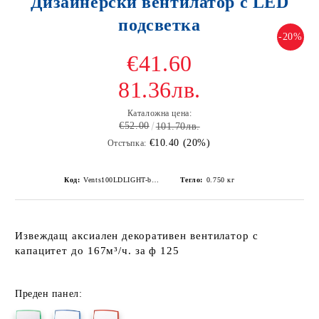
Дизайнерски вентилатор с LED
подсветка
-20%
€41.60
81.36лв.
Каталожна цена:
€52.00
101.70лв.
€10.40 (20%)
Отстъпка:
Код:
Vents100LDLIGHT-blue
Тегло:
0.750
кг
Извеждащ аксиален декоративен вентилатор с
капацитет до 167м³/ч. за ф 125
Преден панел: