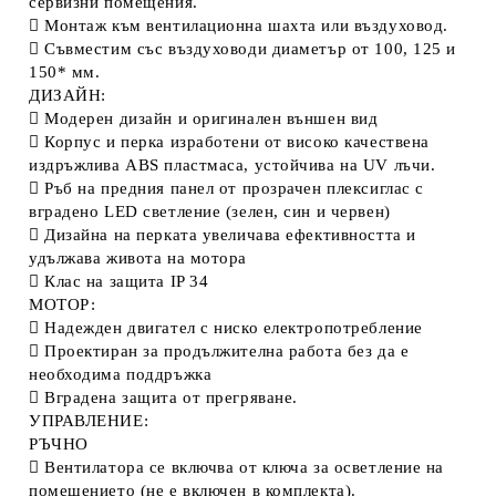
сервизни помещения.
 Монтаж към вентилационна шахта или въздуховод.
 Съвместим със въздуховоди диаметър от 100, 125 и
150* мм.
ДИЗАЙН:
 Модерен дизайн и оригинален външен вид
 Корпус и перка изработени от високо качествена
издръжлива ABS пластмаса, устойчива на UV лъчи.
 Ръб на предния панел от прозрачен плексиглас с
вградено LED светление (зелен, син и червен)
 Дизайна на перката увеличава ефективността и
удължава живота на мотора
 Клас на защита IP 34
МОТОР:
 Надежден двигател с ниско електропотребление
 Проектиран за продължителна работа без да е
необходима поддръжка
 Вградена защита от прегряване.
УПРАВЛЕНИЕ:
РЪЧНО
 Вентилатора се включва от ключа за осветление на
помещението (не е включен в комплекта).