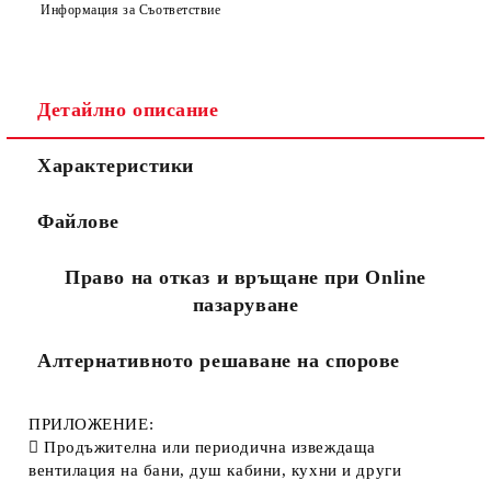
Информация за Съответствие
Детайлно описание
Съгласен съм с
Политиката за лични данни
Характеристики
Ние ще се свържем с вас в рамките на работния ден.
Файлове
Право на отказ и връщане при Online
пазаруване
Алтернативното решаване на спорове
ПРИЛОЖЕНИЕ
:
 Продъжителна или периодична извеждаща
вентилация на бани, душ кабини, кухни и други