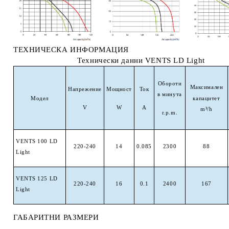
ТЕХНИЧЕСКА ИНФОРМАЦИЯ
Технически данни VENTS LD Light
Обороти
Максимален
Напрежение
Мощност
Ток
в минута
Модел
капацитет
V
W
A
m³/h
r.p.m.
VENTS 100 LD
220-240
14
0.085
2300
88
Light
VENTS 125 LD
220-240
16
0.1
2400
167
Light
ГАБАРИТНИ РАЗМЕРИ