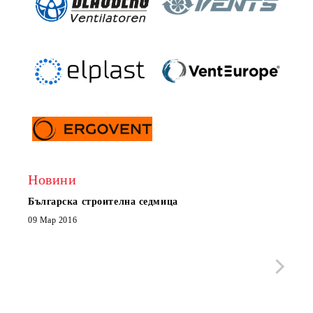
Новини
Българска строителна седмица
Нов 
Boxe
09 Мар 2016
МОБИ
че с
стра
Със 
отор
Бълг