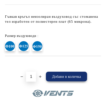
Гъвкав кръгъл неизолиран въздуховод със стоманена
тел изработен от полиестерен плат (65 микрона).
Размер въздуховоди :
Добави в желани