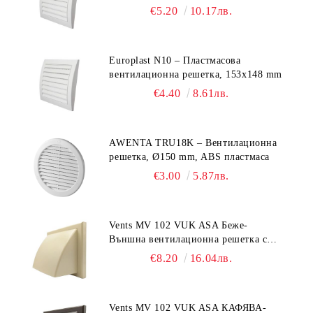
€5.20
10.17лв.
Europlast N10 – Пластмасова
вентилационна решетка, 153x148 mm
€4.40
8.61лв.
AWENTA TRU18K – Вентилационна
решетка, Ø150 mm, ABS пластмаса
€3.00
5.87лв.
Vents MV 102 VUK ASA Беже-
Външна вентилационна решетка с
гравитачна клапа Ø 100, Ø 125,
€8.20
16.04лв.
55x110 mm
Vents MV 102 VUK ASA КАФЯВА-