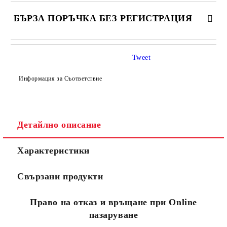
БЪРЗА ПОРЪЧКА БЕЗ РЕГИСТРАЦИЯ
САМО ПОПЪЛНЕТЕ 4 ПОЛЕТА
Tweet
Информация за Съответствие
Детайлно описание
Съгласен съм с
Политиката за лични данни
Характеристики
Ние ще се свържем с вас в рамките на работния ден.
Свързани продукти
Право на отказ и връщане при Online
пазаруване