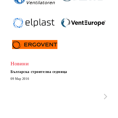
Новини
Българска строителна седмица
Нов 
Boxe
09 Мар 2016
МОБИ
че с
стра
Със 
отор
Бълг