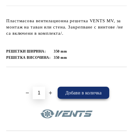
Пластмасова вентилационна решетка VENTS MV, за
монтаж на таван или стена. Закрепване с винтове /не
са включени в комплекта/.
РЕШЕТКИ ШИРИНА:
350
mm
РЕШЕТКА ВИСОЧИНА:
350
mm
Добави в желани