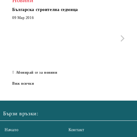
Новини
Българска строителна седмица
Нов 
Boxe
09 Мар 2016
МОБИ
че с
стра
Със 
отор
Бълг
07 Юл
Абонирай се за новини
Виж всички
Бързи връзки:
Начало
Контакт