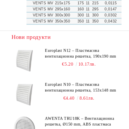
VENTS MV 215x175
175
11
215
0,0115
VENTS MV 295x160
160
11
295
0,0147
VENTS MV 300x300
300
11
300
0,0302
VENTS MV 350x350
350
11
350
0,0432
Нови продукти
Europlast N12 – Пластмасова
вентилационна решетка, 190x190 mm
€5.20
10.17лв.
Europlast N10 – Пластмасова
вентилационна решетка, 153x148 mm
€4.40
8.61лв.
AWENTA TRU18K – Вентилационна
решетка, Ø150 mm, ABS пластмаса