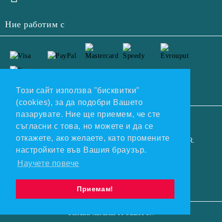
Ние работим с
Този сайт използва "бисквитки"
(cookies), за да подобри Вашето
пазарувате. Ние ще приемем, че сте
GDPR
съгласни с това, но можете и да се
откажете, ако желаете, като промените
Нашият онлайн магазин е 100% съобразен с GDPR.
настройките във Вашия браузър.
Прочетете нашата политика
Научете повече
Моите лични данни
Приемам!
Онлайн магазин от SELITON