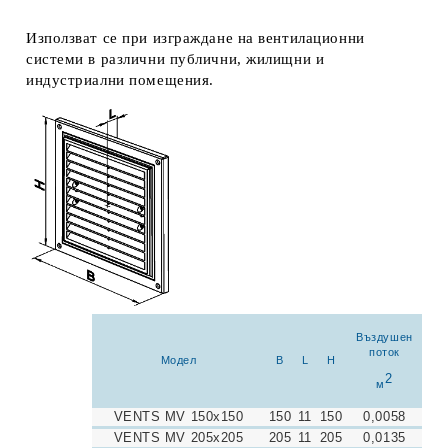
Използват се при изграждане на вентилационни
системи в различни публични, жилищни и
индустриални помещения.
Въздушен
поток
Модел
B
L
H
2
м
VENTS MV 150x150
150
11
150
0,0058
VENTS MV 205x205
205
11
205
0,0135