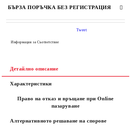
БЪРЗА ПОРЪЧКА БЕЗ РЕГИСТРАЦИЯ
САМО ПОПЪЛНЕТЕ 4 ПОЛЕТА
Tweet
Информация за Съответствие
Детайлно описание
Съгласен съм с
Политиката за лични данни
Характеристики
Ние ще се свържем с вас в рамките на работния ден.
Право на отказ и връщане при Online
пазаруване
Алтернативното решаване на спорове