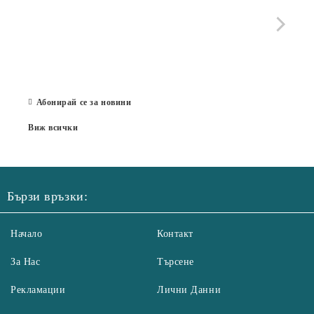
че с
стра
Със 
отор
Бълг
07 Юл
Абонирай се за новини
Виж всички
Бързи връзки:
Начало
Контакт
За Нас
Търсене
Рекламации
Лични Данни