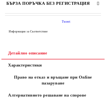
БЪРЗА ПОРЪЧКА БЕЗ РЕГИСТРАЦИЯ
САМО ПОПЪЛНЕТЕ 4 ПОЛЕТА
Tweet
Информация за Съответствие
Детайлно описание
Съгласен съм с
Политиката за лични данни
Характеристики
Ние ще се свържем с вас в рамките на работния ден.
Право на отказ и връщане при Online
пазаруване
Алтернативното решаване на спорове