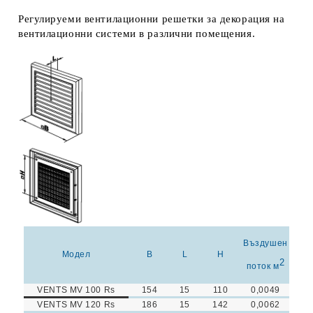
Регулируеми вентилационни решетки за декорация на
вентилационни системи в различни помещения.
Въздушен
Модел
B
L
H
2
поток м
VENTS MV 100 Rs
154
15
110
0,0049
VENTS MV 120 Rs
186
15
142
0,0062