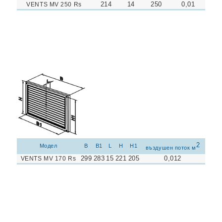
214
14
250
0,01
VENTS MV 250 Rs
2
Модел
B
B1
L
H
H1
въздушен поток м
299
283
15
221
205
0,012
VENTS MV 170 Rs