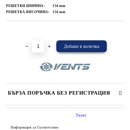
РЕШЕТКИ ШИРИНА:
154
mm
РЕШЕТКА ВИСОЧИНА:
154
mm
Добави в желани
БЪРЗА ПОРЪЧКА БЕЗ РЕГИСТРАЦИЯ
САМО ПОПЪЛНЕТЕ 4 ПОЛЕТА
Tweet
Информация за Съответствие