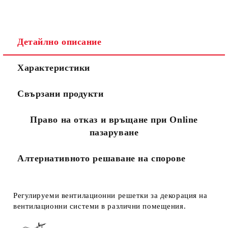
Детайлно описание
Съгласен съм с
Политиката за лични данни
Характеристики
Ние ще се свържем с вас в рамките на работния ден.
Свързани продукти
Право на отказ и връщане при Online
пазаруване
Алтернативното решаване на спорове
Регулируеми вентилационни решетки за декорация на
вентилационни системи в различни помещения.