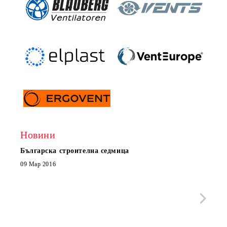
Новини
Българска строителна седмица
Нов 
Boxe
09 Мар 2016
МОБИ
че с
стра
Със 
отор