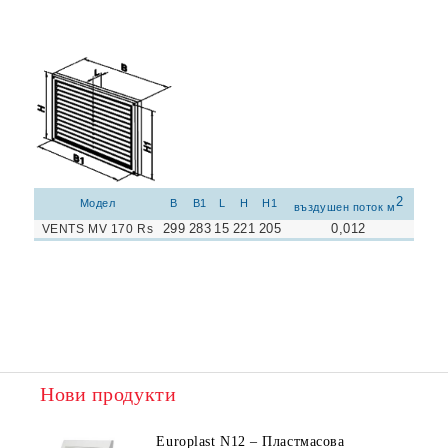
2
Модел
B
B1
L
H
H1
въздушен поток м
299
283
15
221
205
0,012
VENTS MV 170 Rs
Нови продукти
Europlast N12 – Пластмасова