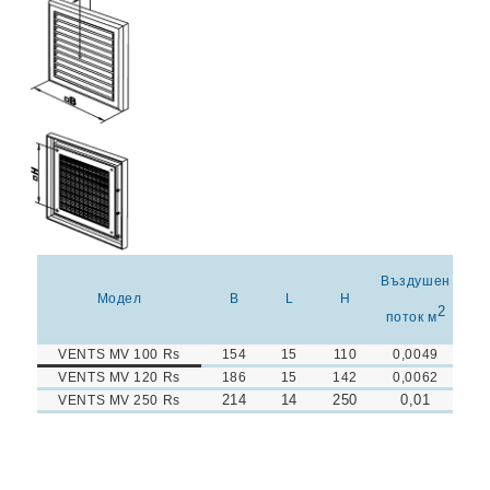
Въздушен
Модел
B
L
H
2
поток м
VENTS MV 100 Rs
154
15
110
0,0049
VENTS MV 120 Rs
186
15
142
0,0062
214
14
250
0,01
VENTS MV 250 Rs