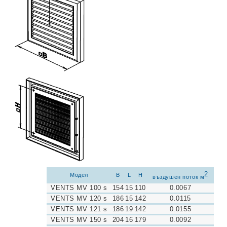
2
Модел
B
L
H
въздушен поток м
VENTS MV 100 s
154
15
110
0.0067
VENTS MV 120 s
186
15
142
0.0115
VENTS MV 121 s
186
19
142
0.0155
VENTS MV 150 s
204
16
179
0.0092