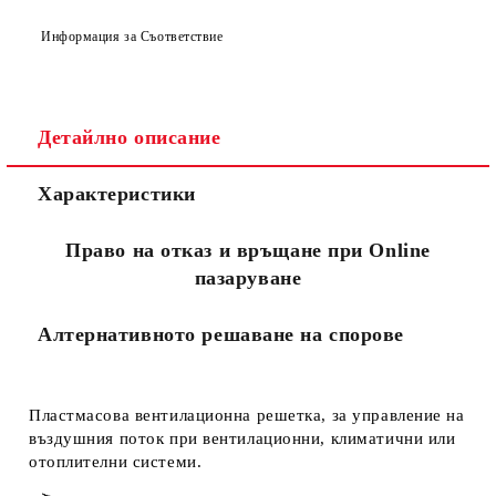
Информация за Съответствие
Детайлно описание
Съгласен съм с
Политиката за лични данни
Характеристики
Ние ще се свържем с вас в рамките на работния ден.
Право на отказ и връщане при Online
пазаруване
Алтернативното решаване на спорове
Пластмасова вентилационна решетка, за управление на
въздушния поток при вентилационни, климатични или
отоплителни системи.