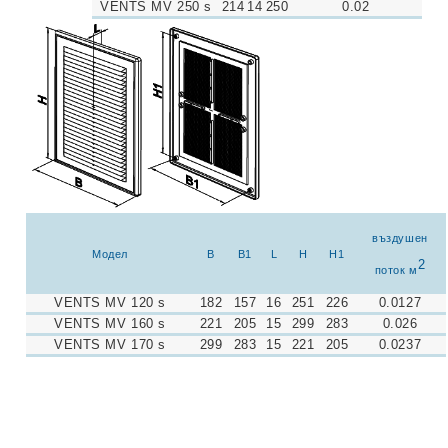
VENTS MV 250 s
214
14
250
0.02
въздушен
Модел
B
B1
L
H
H1
2
поток м
VENTS MV 120 s
182
157
16
251
226
0.0127
VENTS MV 160 s
221
205
15
299
283
0.026
VENTS MV 170 s
299
283
15
221
205
0.0237