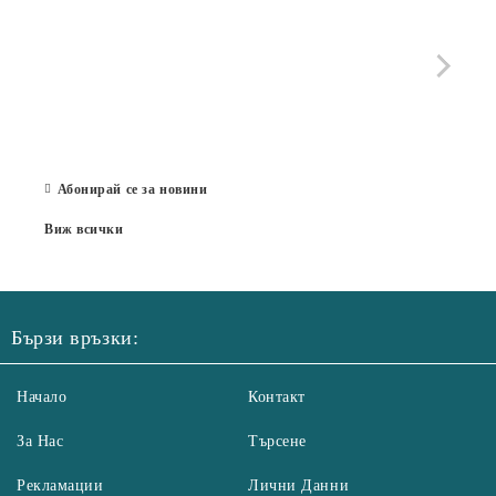
МОБИ
че с
стра
Със 
отор
Бълг
07 Юл
Абонирай се за новини
Виж всички
Бързи връзки:
Начало
Контакт
За Нас
Търсене
Рекламации
Лични Данни