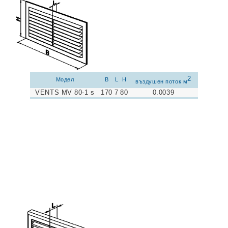
2
Модел
B
L
H
въздушен поток м
VENTS MV 80-1 s
170
7
80
0.0039