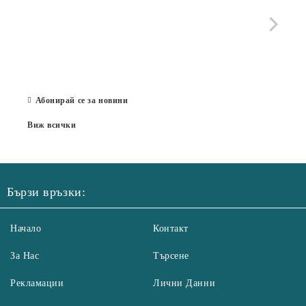
че с
стра
Със 
отор
Бълг
07 Юл
Абонирай се за новини
Виж всички
Бързи връзки:
Начало
Контакт
За Нас
Търсене
Рекламации
Лични Данни