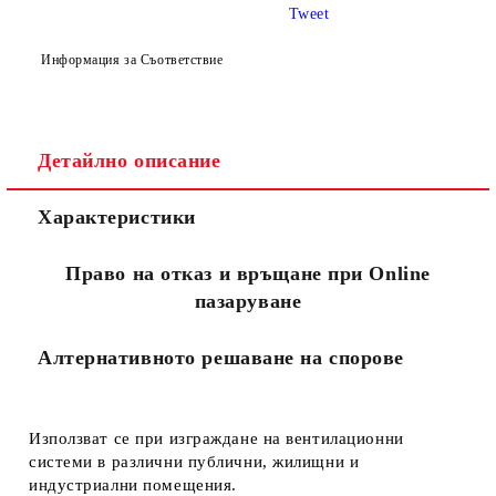
Tweet
Информация за Съответствие
Детайлно описание
Съгласен съм с
Политиката за лични данни
Характеристики
Ние ще се свържем с вас в рамките на работния ден.
Право на отказ и връщане при Online
пазаруване
Алтернативното решаване на спорове
Използват се при изграждане на вентилационни
системи в различни публични, жилищни и
индустриални помещения.