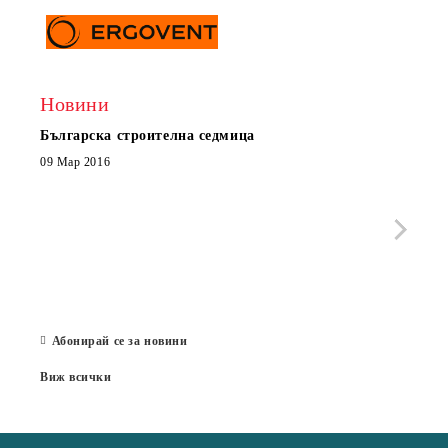
Новини
Българска строителна седмица
Нов 
Boxe
09 Мар 2016
МОБИ
че с
стра
Със 
отор
Бълг
07 Юл
Абонирай се за новини
Виж всички