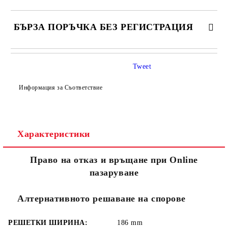
БЪРЗА ПОРЪЧКА БЕЗ РЕГИСТРАЦИЯ
САМО ПОПЪЛНЕТЕ 4 ПОЛЕТА
Tweet
Информация за Съответствие
Характеристики
Съгласен съм с
Политиката за лични данни
Право на отказ и връщане при Online
Ние ще се свържем с вас в рамките на работния ден.
пазаруване
Алтернативното решаване на спорове
РЕШЕТКИ ШИРИНА:
186
mm