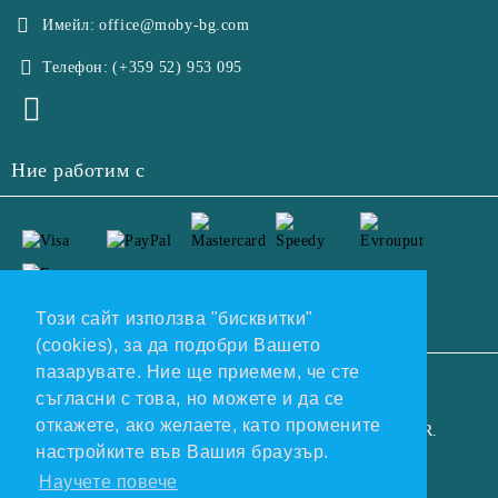
Имейл:
office@moby-bg.com
Телефон:
(+359 52) 953 095
Ние работим с
Този сайт използва "бисквитки"
(cookies), за да подобри Вашето
пазарувате. Ние ще приемем, че сте
GDPR
съгласни с това, но можете и да се
откажете, ако желаете, като промените
Нашият онлайн магазин е 100% съобразен с GDPR.
настройките във Вашия браузър.
Прочетете нашата политика
Научете повече