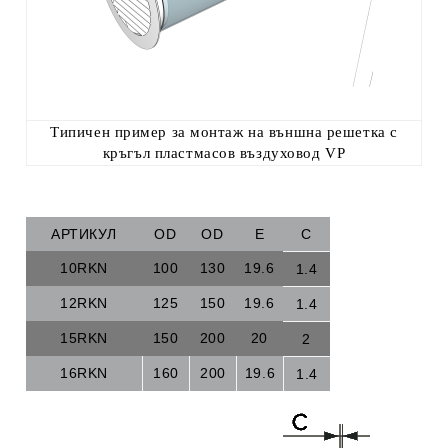
Типичен пример за монтаж на външна решетка с
кръгъл пластмасов въздуховод VP
АРТИКУЛ
OD
OD
E
C
10RKN
100
130
19.6
1.4
12RKN
125
150
19.6
1.4
15RKN
150
200
20
2
16RKN
160
200
19.6
1.4