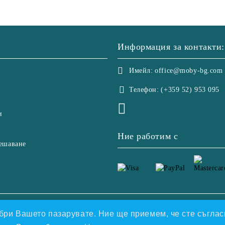
Информация за контакти:
Имейл:
office@moby-bg.com
Телефон:
(+359 52) 953 095
и
Ние работим с
ешаване
етете нашата политика
добри Вашето пазарувате. Ние ще приемем, че сте съгласн