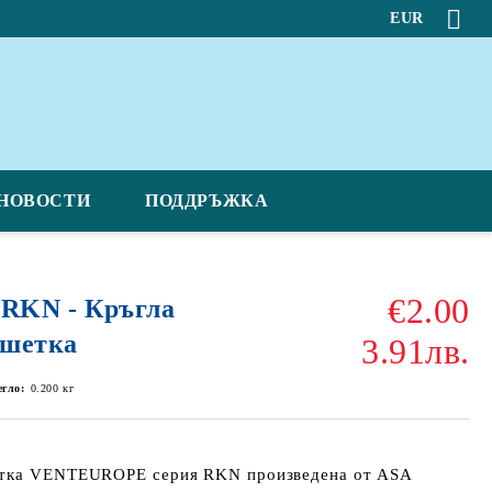
EUR
НОВОСТИ
ПОДДРЪЖКА
€2.00
RKN - Кръгла
ешетка
3.91лв.
егло:
0.200
кг
етка VENTEUROPE серия RKN произведена от ASA