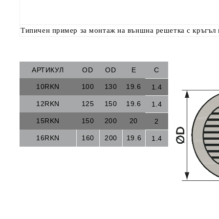
Типичен пример за монтаж на външна решетка с кръгъл
АРТИКУЛ
OD
OD
E
C
10RKN
100
130
19.6
1.4
12RKN
125
150
19.6
1.4
15RKN
150
200
20
2
16RKN
160
200
19.6
1.4