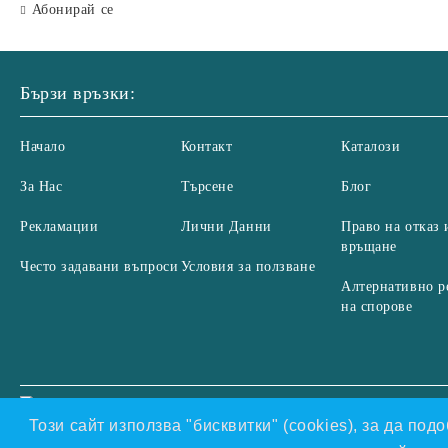
Абонирай се
Бързи връзки:
Начало
Контакт
Каталози
За Нас
Търсене
Блог
Рекламации
Лични Данни
Право на отказ 
връщане
Често задавани въпроси
Условия за ползване
Алтернативно р
на спорове
Нашият онлайн магазин е 100% съобразен с GDPR.
Проч
GDPR
Този сайт използва "бисквитки" (cookies), за да по