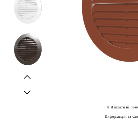
Prev
Next
Изпрати на при
Информация за Съо