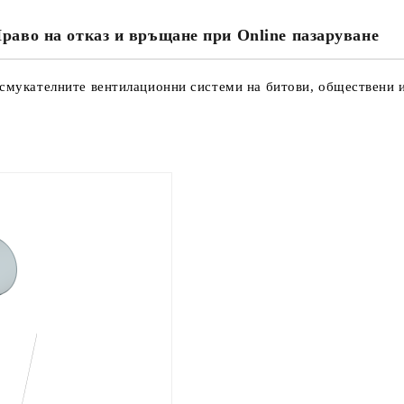
раво на отказ и връщане при Online пазаруване
Съгласен съм с
Политика
Ние ще се свържем с вас в рамки
и смукателните вентилационни системи на битови, обществени 