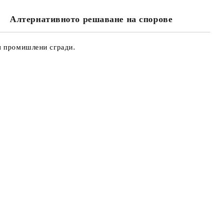
Алтернативното решаване на спорове
та за лични данни
те на работния ден.
и промишлени сгради.