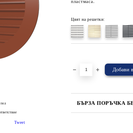
пластмаса.
Цвят на решетки:
Добави в желани
БЪРЗА ПОРЪЧКА Б
ятел
тветствие
САМО ПОПЪЛНЕТЕ 4 ПОЛЕТА
Tweet