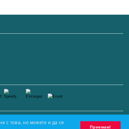
Моите лични данни
и с това, но можете и да се
Приемам!