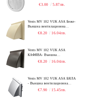
Ø150 mm, ABS пластмаса
€3.00
5.87лв.
Vents MV 102 VUK ASA Беже-
Външна вентилационна
решетка с гравитачна клапа Ø
€8.20
16.04лв.
100, Ø 125, 55x110 mm
Vents MV 102 VUK ASA
КАФЯВА- Външна
вентилационна решетка с
€8.20
16.04лв.
гравитачна клапа Ø 100, Ø
125, 55x110 mm
Vents MV 102 VUK ASA БЯЛА
- Външна вентилационна
решетка с гравитачна клапа Ø
€7.90
15.45лв.
100, Ø 125, 55x110 mm