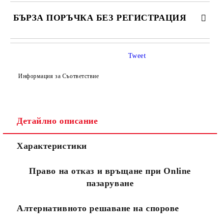
БЪРЗА ПОРЪЧКА БЕЗ РЕГИСТРАЦИЯ
САМО ПОПЪЛНЕТЕ 4 ПОЛЕТА
Tweet
Информация за Съответствие
Детайлно описание
Съгласен съм с
Политиката за лични данни
Характеристики
Ние ще се свържем с вас в рамките на работния ден.
Право на отказ и връщане при Online
пазаруване
Алтернативното решаване на спорове