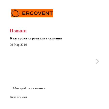
Новини
Българска строителна седмица
Нов 
Boxe
09 Мар 2016
МОБИ
че с
стра
Със 
отор
Бълг
07 Юл
Абонирай се за новини
Виж всички