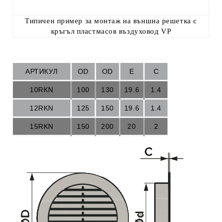
Типичен пример за монтаж на външна решетка с
кръгъл пластмасов въздуховод VP
АРТИКУЛ
OD
OD
E
C
10RKN
100
130
19.6
1.4
12RKN
125
150
19.6
1.4
15RKN
150
200
20
2