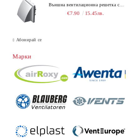
Външна вентилационна решетка с
гравитачна клапа Ø 100, Ø 125,
€7.90
15.45лв.
55x110 mm
Абонирай се
Марки