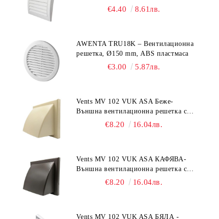
€4.40
8.61лв.
AWENTA TRU18K – Вентилационна
решетка, Ø150 mm, ABS пластмаса
€3.00
5.87лв.
Vents MV 102 VUK ASA Беже-
Външна вентилационна решетка с
гравитачна клапа Ø 100, Ø 125,
€8.20
16.04лв.
55x110 mm
Vents MV 102 VUK ASA КАФЯВА-
Външна вентилационна решетка с
гравитачна клапа Ø 100, Ø 125,
€8.20
16.04лв.
55x110 mm
Vents MV 102 VUK ASA БЯЛА -