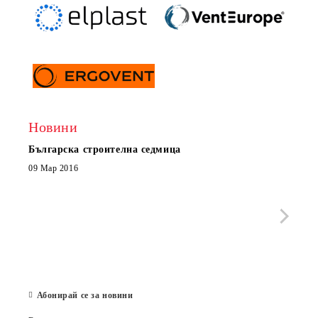
Новини
Българска строителна седмица
Нов 
Boxe
09 Мар 2016
МОБИ
че с
стра
Със 
отор
Бълг
07 Юл
Абонирай се за новини