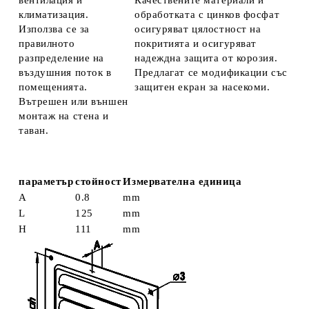
вентилация и
Качествените материали и
климатизация.
обработката с цинков фосфат
Използва се за
осигуряват цялостност на
правилното
покритията и осигуряват
разпределение на
надеждна защита от корозия.
въздушния поток в
Предлагат се модификации със
помещенията.
защитен екран за насекоми.
Вътрешен или външен
монтаж на стена и
таван.
параметър
стойност
Измервателна единица
А
0.8
mm
L
125
mm
H
111
mm