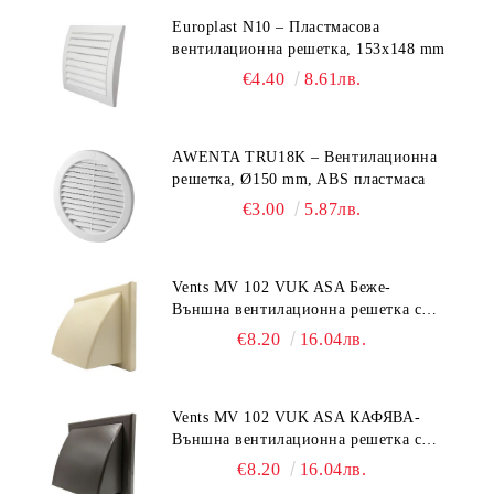
Europlast N10 – Пластмасова
вентилационна решетка, 153x148 mm
€4.40
8.61лв.
AWENTA TRU18K – Вентилационна
решетка, Ø150 mm, ABS пластмаса
€3.00
5.87лв.
Vents MV 102 VUK ASA Беже-
Външна вентилационна решетка с
гравитачна клапа Ø 100, Ø 125,
€8.20
16.04лв.
55x110 mm
Vents MV 102 VUK ASA КАФЯВА-
Външна вентилационна решетка с
гравитачна клапа Ø 100, Ø 125,
€8.20
16.04лв.
55x110 mm