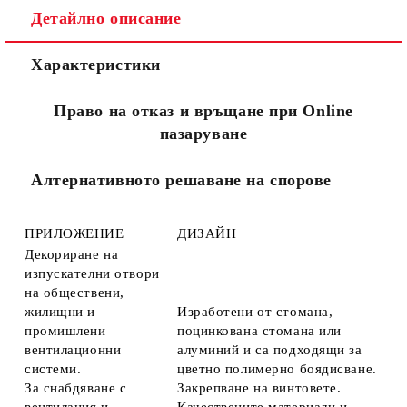
Детайлно описание
Съгласен съм с
Политиката за лични данни
Характеристики
Ние ще се свържем с вас в рамките на работния ден.
Право на отказ и връщане при Online
пазаруване
Алтернативното решаване на спорове
ПРИЛОЖЕНИЕ
ДИЗАЙН
Декориране на
изпускателни отвори
на обществени,
жилищни и
Изработени от стомана,
промишлени
поцинкована стомана или
вентилационни
алуминий и са подходящи за
системи.
цветно полимерно боядисване.
За снабдяване с
Закрепване на винтовете.