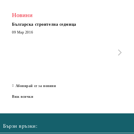
Новини
Българска строителна седмица
Нов 
Boxe
09 Мар 2016
МОБИ
че с
стра
Със 
отор
Бълг
07 Юл
Абонирай се за новини
Виж всички
Бързи връзки: