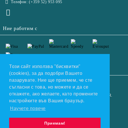
Телефон:
(+359 52) 953 095
Ние работим с
Този сайт използва "бисквитки"
(cookies), за да подобри Вашето
пазарувате. Ние ще приемем, че сте
GDPR
съгласни с това, но можете и да се
откажете, ако желаете, като промените
Нашият онлайн магазин е 100% съобразен с GDPR.
настройките във Вашия браузър.
Прочетете нашата политика
Научете повече
Моите лични данни
Приемам!