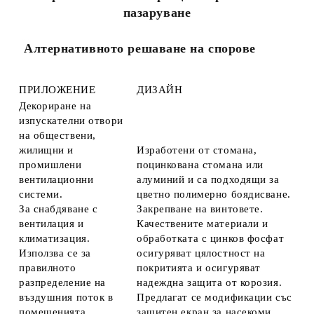
пазаруване
Алтернативното решаване на спорове
ПРИЛОЖЕНИЕ
ДИЗАЙН
Декориране на
изпускателни отвори
на обществени,
жилищни и
Изработени от стомана,
промишлени
поцинкована стомана или
вентилационни
алуминий и са подходящи за
системи.
цветно полимерно боядисване.
За снабдяване с
Закрепване на винтовете.
вентилация и
Качествените материали и
климатизация.
обработката с цинков фосфат
Използва се за
осигуряват цялостност на
правилното
покритията и осигуряват
разпределение на
надеждна защита от корозия.
въздушния поток в
Предлагат се модификации със
помещенията.
защитен екран за насекоми.