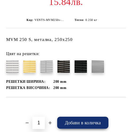
15.84лв.
Код:
VENTS-MVM250s-Черен
Тегло:
0.250
кг
MVM 250 S, метална, 250х250
Цвят на решетки:
РЕШЕТКИ ШИРИНА:
200
mm
РЕШЕТКА ВИСОЧИНА:
200
mm
Добави в желани