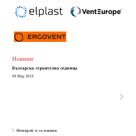
Новини
Българска строителна седмица
Нов 
Boxe
09 Мар 2016
МОБИ
че с
стра
Със 
отор
Бълг
07 Юл
Абонирай се за новини