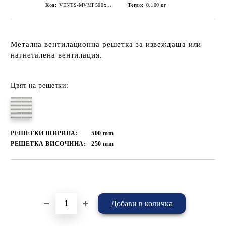
Код:
VENTS-MVMP500x250/5s-Бял
Тегло:
0.100
кг
Метална вентилационна решетка за извеждаща или
нагнеталена вентилация.
Цвят на решетки:
РЕШЕТКИ ШИРИНА:
500
mm
РЕШЕТКА ВИСОЧИНА:
250
mm
Добави в желани