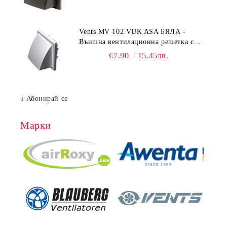
55x110 mm
Vents MV 102 VUK ASA БЯЛА -
Външна вентилационна решетка с
гравитачна клапа Ø 100, Ø 125,
€7.90
15.45лв.
55x110 mm
Абонирай се
Марки