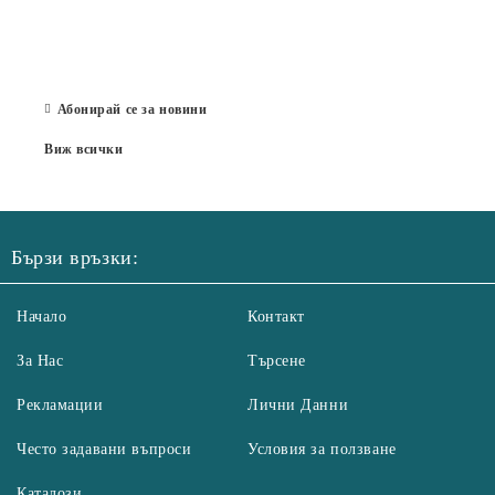
Със 
отор
Бълг
07 Юл
Абонирай се за новини
Виж всички
Бързи връзки:
Начало
Контакт
За Нас
Търсене
Рекламации
Лични Данни
Често задавани въпроси
Условия за ползване
Каталози