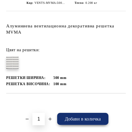
Код:
VENTS-MVMA-500x100
Тегло:
0.200
кг
Алуминиева вентилационна декоративна решетка
MVMA
Цвят на решетки:
РЕШЕТКИ ШИРИНА:
500
mm
РЕШЕТКА ВИСОЧИНА:
100
mm
Добави в желани