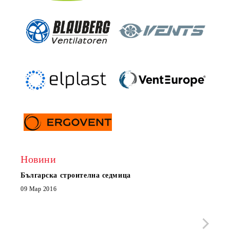
Новини
Българска строителна седмица
Нов 
Boxe
09 Мар 2016
МОБИ
че с
стра