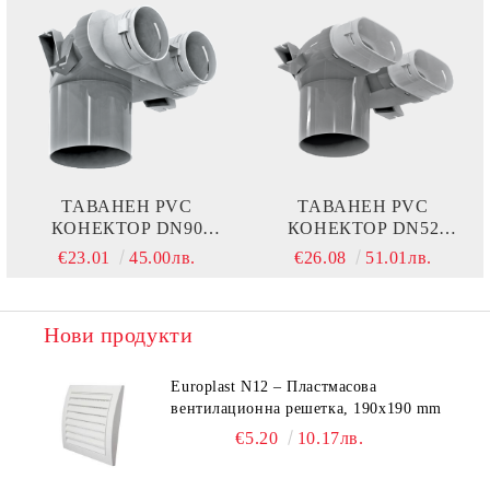
ТАВАНЕН PVC
ТАВАНЕН PVC
КОНЕКТОР DN90
КОНЕКТОР DN52
VENTS 0810125/90X2
VENTS 0810125/52X2
€23.01
45.00лв.
€26.08
51.01лв.
Нови продукти
Europlast N12 – Пластмасова
вентилационна решетка, 190x190 mm
€5.20
10.17лв.