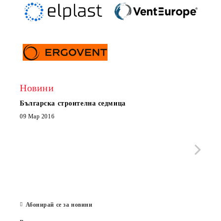
Новини
Българска строителна седмица
Нов 
Boxe
09 Мар 2016
МОБИ
че с
стра
Със 
отор
Бълг
07 Юл
Абонирай се за новини