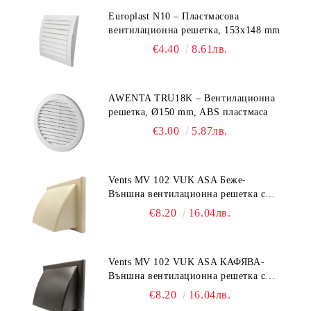
Europlast N10 – Пластмасова
вентилационна решетка, 153x148 mm
€4.40
8.61лв.
AWENTA TRU18K – Вентилационна
решетка, Ø150 mm, ABS пластмаса
€3.00
5.87лв.
Vents MV 102 VUK ASA Беже-
Външна вентилационна решетка с
гравитачна клапа Ø 100, Ø 125,
€8.20
16.04лв.
55x110 mm
Vents MV 102 VUK ASA КАФЯВА-
Външна вентилационна решетка с
гравитачна клапа Ø 100, Ø 125,
€8.20
16.04лв.
55x110 mm