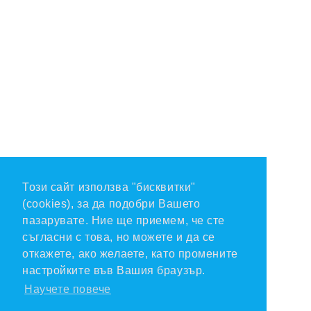
Този сайт използва "бисквитки"
(cookies), за да подобри Вашето
пазарувате. Ние ще приемем, че сте
съгласни с това, но можете и да се
откажете, ако желаете, като промените
настройките във Вашия браузър.
Научете повече