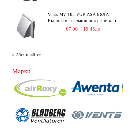
Vents MV 102 VUK ASA БЯЛА -
Външна вентилационна решетка с
гравитачна клапа Ø 100, Ø 125,
€7.90
15.45лв.
55x110 mm
Абонирай се
Марки