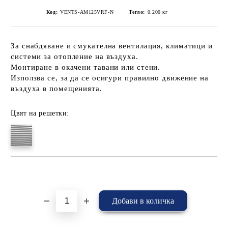
Код:
VENTS-АM125VRF-N
Тегло:
0.200
кг
За снабдяване и смукателна вентилация, климатици и
системи за отопление на въздуха.
Монтиране в окачени тавани или стени.
Използва се, за да се осигури правилно движение на
въздуха в помещенията.
Цвят на решетки:
Добави в желани