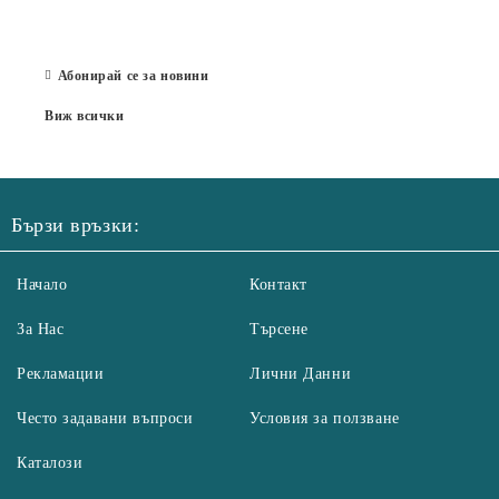
Бълг
07 Юл
Абонирай се за новини
Виж всички
Бързи връзки:
Начало
Контакт
За Нас
Търсене
Рекламации
Лични Данни
Често задавани въпроси
Условия за ползване
Каталози