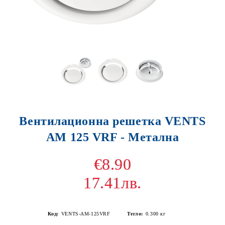
Вентилационна решетка VENTS
АM 125 VRF - Метална
€8.90
17.41лв.
Код:
VENTS-АM-125VRF
Тегло:
0.300
кг