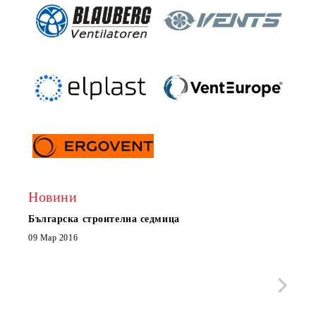
Новини
Българска строителна седмица
Нов 
Boxe
09 Мар 2016
МОБИ
че с
стра
Със 
отор