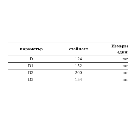
Измерв
параметър
стойност
един
D
124
m
D1
152
m
D2
200
m
D3
154
m