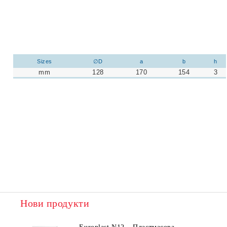
Sizes
∅D
a
b
h
mm
128
170
154
3
Нови продукти