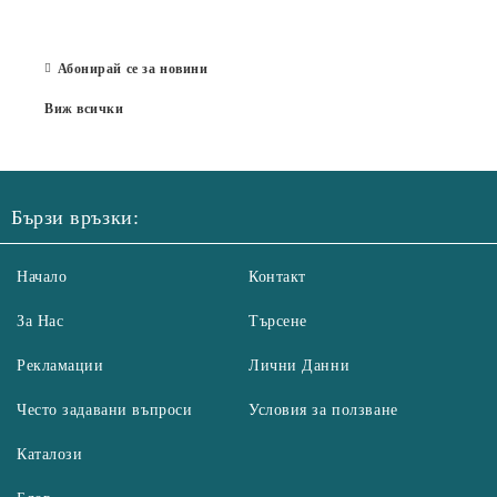
Бълг
07 Юл
Абонирай се за новини
Виж всички
Бързи връзки:
Начало
Контакт
За Нас
Търсене
Рекламации
Лични Данни
Често задавани въпроси
Условия за ползване
Каталози