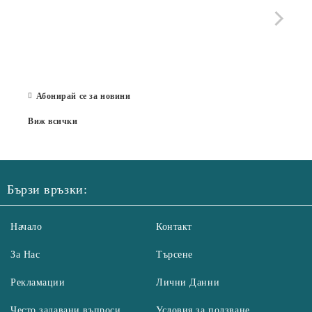
стра
Със 
отор
Бълг
07 Юл
Абонирай се за новини
Виж всички
Бързи връзки:
Начало
Контакт
За Нас
Търсене
Рекламации
Лични Данни
Често задавани въпроси
Условия за ползване