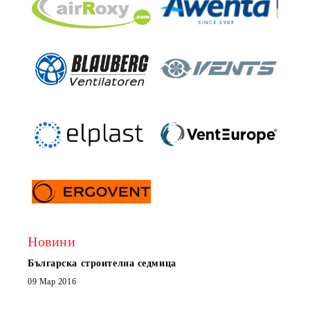
Новини
Българска строителна седмица
Нов 
Boxe
09 Мар 2016
МОБИ
че с