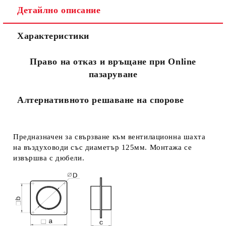
Детайлно описание
Съгласен съм с
Политиката за лични данни
Характеристики
Ние ще се свържем с вас в рамките на работния ден.
Право на отказ и връщане при Online
пазаруване
Алтернативното решаване на спорове
Предназначен за свързване към вентилационна шахта
на въздуховоди със диаметър 125мм. Монтажа се
извършва с дюбели.